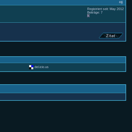
#
4
Registriert seit: May 2012
Beiträge: 7
del.icio.us