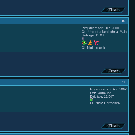
#
2
Registriert seit: Dec 2000
Ort: Unterfranken/Lohr a. Main
Beiträge: 13.085
OL Nick: xdevilx
#
3
Registriert seit: Aug 2002
Ort: Dortmund
Beiträge: 21.507
OL Nick: Germane45