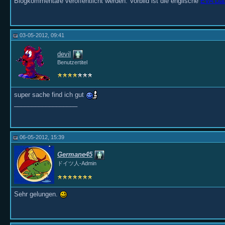
Blogkommentare veröffentlicht werden. Vorbild ist die englische
EVA Dat
03-05-2012, 09:41
devil
Benutzertitel
super sache find ich gut
__________________
06-05-2012, 15:39
Germane45
ドイツ人-Admin
Sehr gelungen.