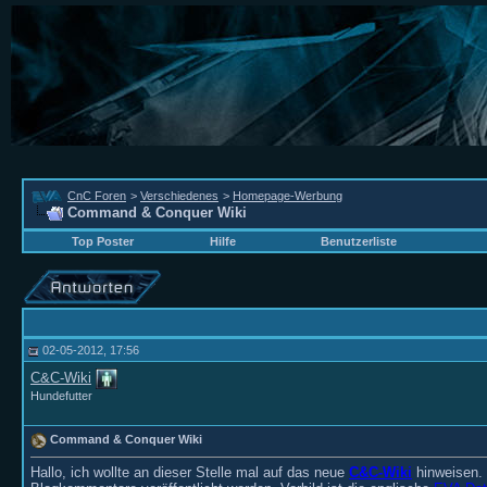
CnC Foren
>
Verschiedenes
>
Homepage-Werbung
Command & Conquer Wiki
Top Poster
Hilfe
Benutzerliste
02-05-2012, 17:56
C&C-Wiki
Hundefutter
Command & Conquer Wiki
Hallo, ich wollte an dieser Stelle mal auf das neue
C&C-Wiki
hinweisen. 