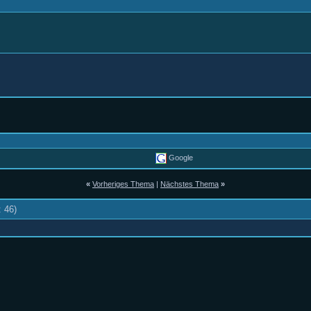
Google
«
Vorheriges Thema
|
Nächstes Thema
»
: 46)