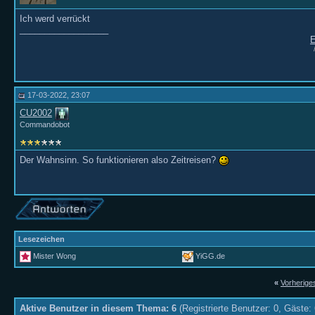
Ich werd verrückt
__________________
E
17-03-2022, 23:07
CU2002
Commandobot
Der Wahnsinn. So funktionieren also Zeitreisen?
Lesezeichen
Mister Wong
YiGG.de
«
Vorherig
Aktive Benutzer in diesem Thema: 6
(Registrierte Benutzer: 0, Gäste: 