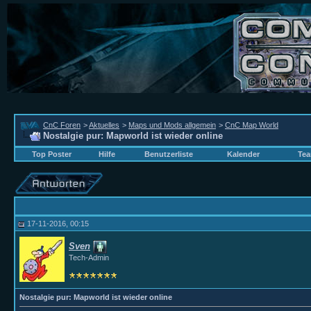
CnC Foren
>
Aktuelles
>
Maps und Mods allgemein
>
CnC Map World
Nostalgie pur: Mapworld ist wieder online
Top Poster
Hilfe
Benutzerliste
Kalender
Tea
17-11-2016, 00:15
Sven
Tech-Admin
Nostalgie pur: Mapworld ist wieder online