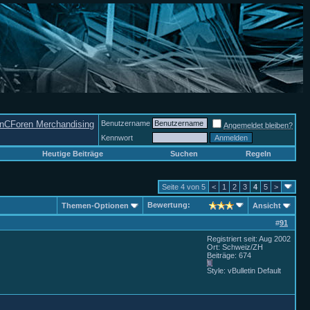
nCForen Merchandising
Benutzername
Angemeldet bleiben?
Kennwort
Heutige Beiträge
Suchen
Regeln
Seite 4 von 5
<
1
2
3
4
5
>
Bewertung:
Themen-Optionen
Ansicht
#
91
Registriert seit: Aug 2002
Ort: Schweiz/ZH
Beiträge: 674
Style: vBulletin Default