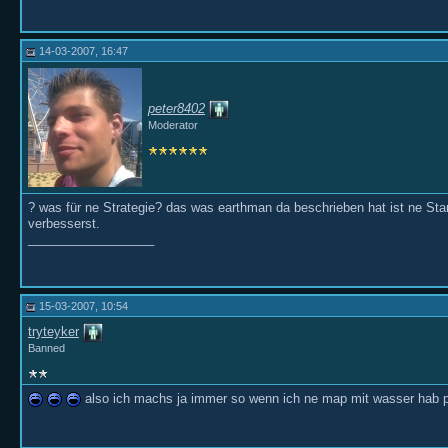
14-03-2007, 16:47
peter8402
Moderator
? was für ne Strategie? das was earthman da beschrieben hat ist ne S
verbesserst.
__________________
15-03-2007, 10:54
tryteyker
Banned
also ich machs ja immer so wenn ich ne map mit wasser hab prod