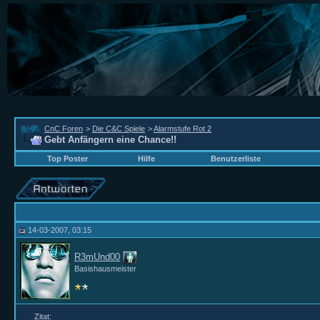
CnC Foren
>
Die C&C Spiele
>
Alarmstufe Rot 2
Gebt Anfängern eine Chance!!
Top Poster
Hilfe
Benutzerliste
14-03-2007, 03:15
R3mUnd00
Basishausmeister
Zitat: