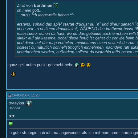
Zitat von
Earthman
oh mein gott...
...muss ich langeweile haben ^^
erstens, sobald das spiel startet drückst du "n" und direkt danach "
ohne zeit zu verlieren draufklickst, WÄREND das kraftwerk baust übe
mauscursor schon da hast, wo du das gebäude auch errichten willst
direkt auf die kaserne, sobal diese fertig ist gehst du vor wie beim 
und diese auf der map verteilen. mindestens einen solltest du zum
solltest du natürlich schnellstmöglich einnehmen, nachdem raff auf
unterbrochen werden, außerdem solltest du weiterhin raffs bauen
ganz geil aufen punkt gebracht hehe
__________________
14-03-2007, 11:23
tryteyker
Banned
jo gute strategie hab ich ma angewendet als ich mit nem ammi kampagne 