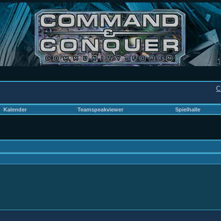
C
Kalender
Teamspeakviewer
Spielhalle