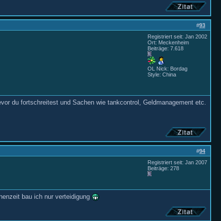
#
93
Registriert seit: Jan 2002
Ort: Meckenheim
Beiträge: 7.618
OL Nick: Bordag
Style: China
evor du fortschreitest und Sachen wie tankcontrol, Geldmanagement etc.
#
94
Registriert seit: Jan 2007
Beiträge: 278
henzeit bau ich nur verteidigung