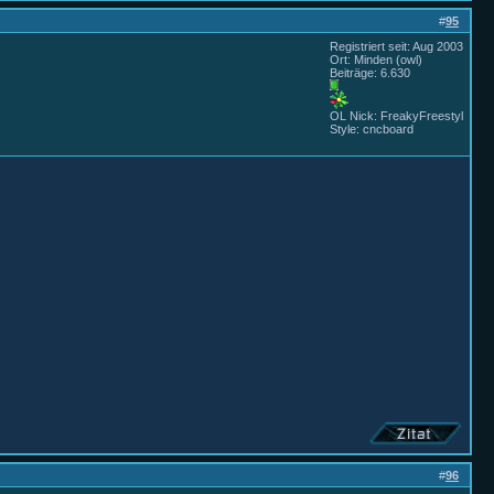
#
95
Registriert seit: Aug 2003
Ort: Minden (owl)
Beiträge: 6.630
OL Nick: FreakyFreestyl
Style: cncboard
#
96