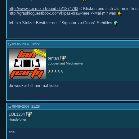
__________________
http://www.sei-mein-freund.de/1274793
<-Klicken und sich als mein freun
http://graphicguestbook.com/kipas-draw-here
<-Mal mir was
Ich bin Stolzer Besitzer des "Signatur zu Gross" Schildes
09-05-2007, 20:22
tentan
Juggernaut Mechaniker
du wecker hilf mir mal lieber
06-09-2007, 21:28
LOL1234
Hundefutter
cnc