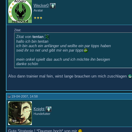
Wecker0
Avatar
Zitat:
Zitat von
tentan
hallo ich bin tentan
ich bin auch ein anfänger und wollte ein par tipps haben
seid ihr so net und gibt mir ein par tipps
mein onkel spielt das auch und ich möchte ihn besigen
danke schön
Also dann trainier mal fein, wirst lange brauchen um mich zuschlagen
19-04-2007, 14:58
Knight
Hundefutter
Gute Strategie ! *Daumen hoch* von mir