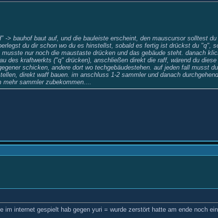
d" -> bauhof baut auf, und die bauleiste erscheint, den mauscursor solltest d
rlegst du dir schon wo du es hinstellst, sobald es fertig ist drückst du "q",
 musste nur noch die maustaste drücken und das gebäude steht. danach klick
bau des kraftwerkts ("q" drücken), anschließen direkt die raff, wärend du diese
 gegener schicken, andere dort wo techgebäudestehen. auf jeden fall musst du
stellen, direkt waff bauen. im anschluss 1-2 sammler und danach durchgehend 
 um mehr sammler zubekommen....
im internet gespielt hab gegen yuri = wurde zerstört hatte am ende noch ein