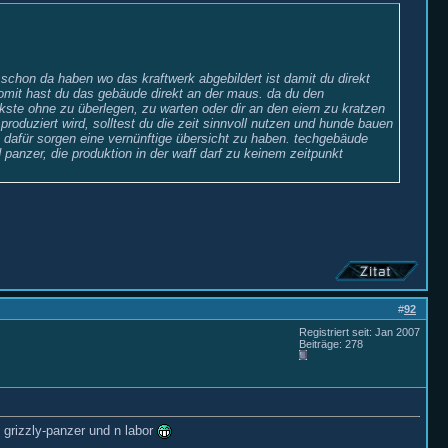
u schon da haben wo das kraftwerk abgebildert ist damit du direkt
 somit hast du das gebäude direkt an der maus. da du den
ste ohne zu überlegen, zu warten oder dir an den eiern zu kratzen
 produziert wird, solltest du die zeit sinnvoll nutzen und hunde bauen
 dafür sorgen eine vernünftige übersicht zu haben. techgebäude
panzer, die produktion in der waff darf zu keinem zeitpunkt
#
92
Registriert seit: Jan 2007
Beiträge: 278
 grizzly-panzer und n labor