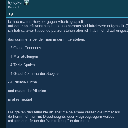
tryteyker
Banned
lol hab ma mit Sowjets gegen Allierte gespielt
auf der map left versus right lol hab hammer viel luftabwehr aufgestell
ich hab da zwar tausende panzer stehen aber ich hab mich drauf eingest
das dumme is bei der map in der mitte stehen:
- 2 Grand Cannonns
- 4 MG Stellungen
- 4 Tesla-Spulen
- 4 Geschütztürme der Sowjets
- 4 Prisma-Türme
und mauer der Allierten
is alles neutral
Die greifen den feind nie an aber meine armee greifen die immer an!
da komm ich nur mit Dreadnoughts oder Flugzeugträgern vorbei.
mit den zerstör ich die "verteidigung" in der mitte