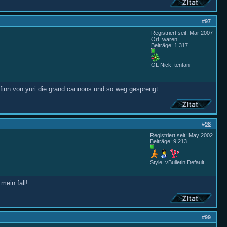
#
97
Registriert seit: Mar 2007
Ort: waren
Beiträge: 1.317
OL Nick: tentan
hfinn von yuri die grand cannons und so weg gesprengt
#
98
Registriert seit: May 2002
Beiträge: 9.213
Style: vBulletin Default
mein fall!
#
99