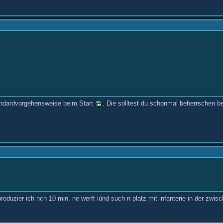
tandardvorgehensweise beim Start
. Die solltest du schonmal beherrschen b
uzier ich nch 10 min. ne werft iúnd such n platz mit infanterie in der zwisc