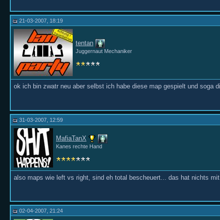
21-03-2007, 18:19
tentan
Juggernaut Mechaniker
ok ich bin zwatr neu aber selbst ich habe diese map gespielt und soga d
31-03-2007, 12:59
MafiaTanX
Kanes rechte Hand
also maps wie left vs right, sind eh total bescheuert... das hat nichts m
02-04-2007, 21:24