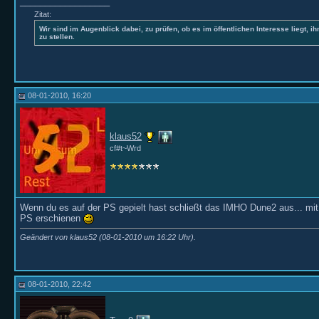
__________________
Zitat:
Wir sind im Augenblick dabei, zu prüfen, ob es im öffentlichen Interesse liegt, ih
zu stellen.
08-01-2010, 16:20
klaus52
cf#t~Wrd
Wenn du es auf der PS gepielt hast schließt das IMHO Dune2 aus... mit
PS erschienen
Geändert von klaus52 (08-01-2010 um
16:22
Uhr).
08-01-2010, 22:42