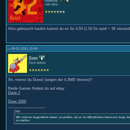
cf#t~Wrd
Also gebraucht kaufen kannst du es für 4,50 (1,50 für spiel + 3€ versand
08-01-2010, 15:49
Sven
Tech-Admin
Äh, meinst du Dune2 (wegen der 4,3MB Version)?
Beide Games findest du auf ebay:
Dune 2
Dune 2000
__________________
Zitat:
Wir sind im Augenblick dabei, zu prüfen, ob es im öffentlichen Interesse liegt, ih
zu stellen.