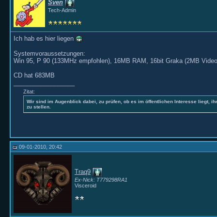
Sven
Tech-Admin
Ich hab es hier liegen
Systemvoraussetzungen:
Win 95, P 90 (133MHz empfohlen), 16MB RAM, 16bit Graka (2MB Videor
CD hat 683MB
__________________
Zitat:
Wir sind im Augenblick dabei, zu prüfen, ob es im öffentlichen Interesse liegt, ih
zu stellen.
09-01-2010, 20:42
Traq9
Ex-Nick: T779298RA1
Visceroid