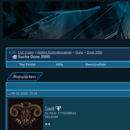
CnC Foren
>
Andere Echtzeitstrategie
>
Dune
>
Dune 2000
Suche Dune 2000!
Top Poster
Hilfe
Benutzerliste
08-01-2010, 15:39
Traq9
Ex-Nick: T779298RA1
Visceroid