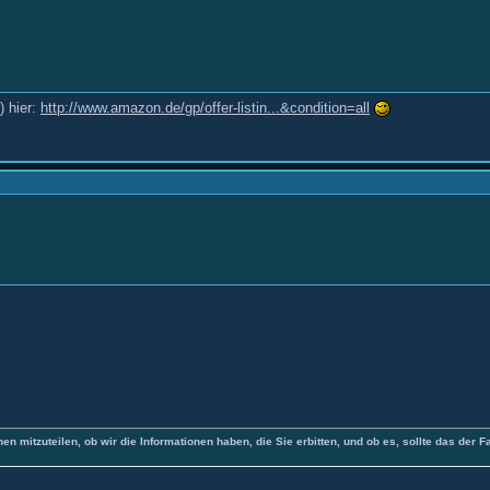
) hier:
http://www.amazon.de/gp/offer-listin...&condition=all
nen mitzuteilen, ob wir die Informationen haben, die Sie erbitten, und ob es, sollte das der F