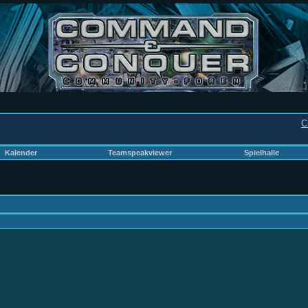
C
Kalender
Teamspeakviewer
Spielhalle