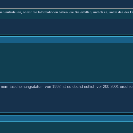
nen mitzuteilen, ob wir die Informationen haben, die Sie erbitten, und ob es, sollte das der F
 nem Erscheinungsdatum von 1992 ist es dochd eutlich vor 200-2001 erschien