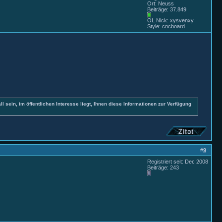
Ort: Neuss
Beiträge: 37.849
OL Nick: xysvenxy
Style: cncboard
all sein, im öffentlichen Interesse liegt, Ihnen diese Informationen zur Verfügung
#
9
Registriert seit: Dec 2008
Beiträge: 243