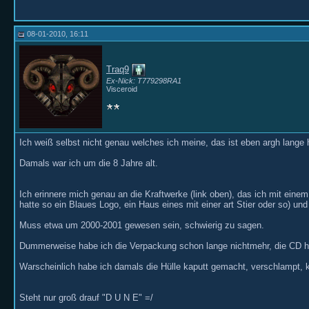
08-01-2010, 16:11
Traq9
Ex-Nick: T779298RA1
Visceroid
Ich weiß selbst nicht genau welches ich meine, das ist eben argh lange 
Damals war ich um die 8 Jahre alt.
Ich erinnere mich genau an die Kraftwerke (link oben), das ich mit ein
hatte so ein Blaues Logo, ein Haus eines mit einer art Stier oder so)
Muss etwa um 2000-2001 gewesen sein, schwierig zu sagen.
Dummerweise habe ich die Verpackung schon lange nichtmehr, die CD hatte
Warscheinlich habe ich damals die Hülle kaputt gemacht, verschlampt, 
Steht nur groß drauf "D U N E" =/