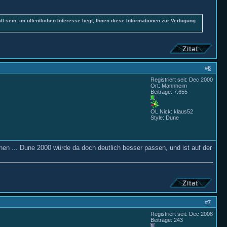
all sein, im öffentlichen Interesse liegt, Ihnen diese Informationen zur Verfügung
#
6
Registriert seit: Dec 2000
Ort: Mannheim
Beiträge: 7.655
OL Nick: klaus52
Style: Dune
en ... Dune 2000 würde da doch deutlich besser passen, und ist auf der
#
7
Registriert seit: Dec 2008
Beiträge: 243