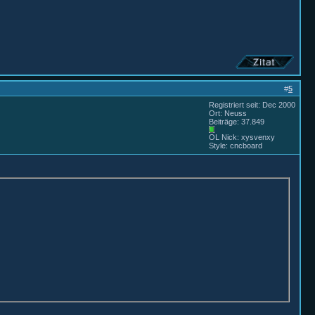
#
5
Registriert seit: Dec 2000
Ort: Neuss
Beiträge: 37.849
OL Nick: xysvenxy
Style: cncboard