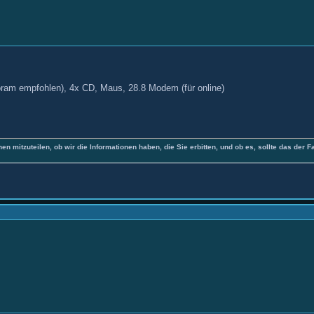
am empfohlen), 4x CD, Maus, 28.8 Modem (für online)
nen mitzuteilen, ob wir die Informationen haben, die Sie erbitten, und ob es, sollte das der F