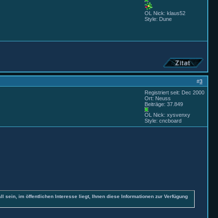
OL Nick: klaus52
Style: Dune
#
3
Registriert seit: Dec 2000
Ort: Neuss
Beiträge: 37.849
OL Nick: xysvenxy
Style: cncboard
all sein, im öffentlichen Interesse liegt, Ihnen diese Informationen zur Verfügung