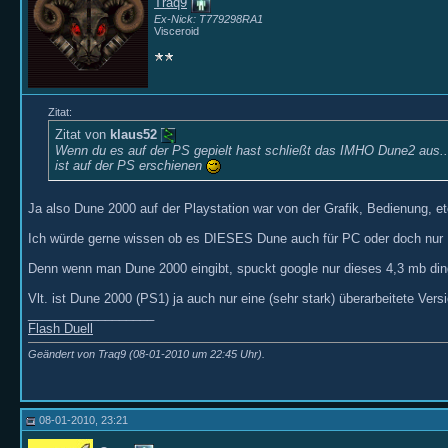
Traq9
Ex-Nick: T779298RA1
Visceroid
Zitat:
Zitat von
klaus52
Wenn du es auf der PS gepielt hast schließt das IMHO Dune2 aus..
ist auf der PS erschienen
Ja also Dune 2000 auf der Playstation war von der Grafik, Bedienung, e
Ich würde gerne wissen ob es DIESES Dune auch für PC oder doch nur 
Denn wenn man Dune 2000 eingibt, spuckt google nur dieses 4,3 mb di
Vlt. ist Dune 2000 (PS1) ja auch nur eine (sehr stark) überarbeitete Versi
__________________
Flash Duell
Geändert von Traq9 (08-01-2010 um
22:45
Uhr).
08-01-2010, 23:21