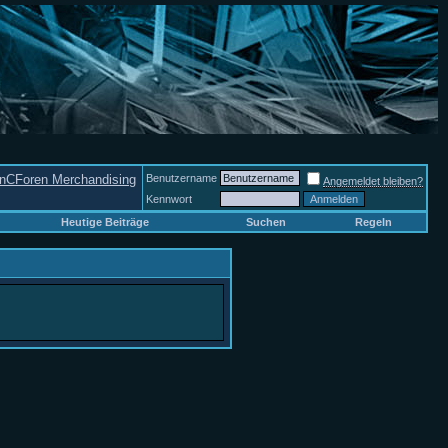
nCForen Merchandising
Benutzername
Angemeldet bleiben?
Kennwort
Heutige Beiträge
Suchen
Regeln