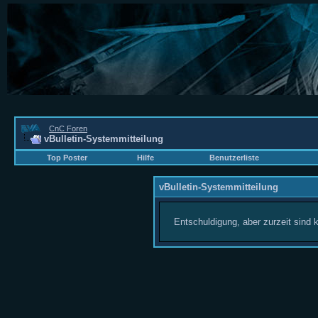
CnC Foren
vBulletin-Systemmitteilung
Top Poster
Hilfe
Benutzerliste
vBulletin-Systemmitteilung
Entschuldigung, aber zurzeit sind 