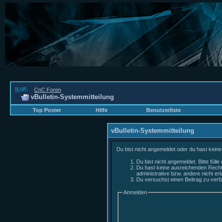
CnC Foren
vBulletin-Systemmitteilung
Top Poster
Hilfe
Benutzerliste
vBulletin-Systemmitteilung
Du bist nicht angemeldet oder du hast keine
Du bist nicht angemeldet. Bitte füll
Du hast keine ausreichenden Rechte
administrative bzw. andere nicht erl
Du versuchst einen Beitrag zu verfa
Anmelden