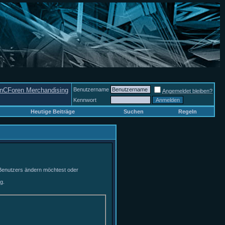
nCForen Merchandising
Benutzername
Angemeldet bleiben?
Kennwort
Heutige Beiträge
Suchen
Regeln
 Benutzers ändern möchtest oder
g.