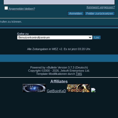
Kennwort vergessen?
Angemeldet bleiben?
frufen zu können.
Gehe zu
Alle Zeitangaben in WEZ +2. Es ist jetzt
03:20
Uhr.
Powered by vBulletin Version 3.7.3 (Deutsch)
Copyright ©2000 - 2026, Jelsoft Enterprises Ltd.
Template-Modifikationen durch
TMS
Affiliates
GetBoinKeD