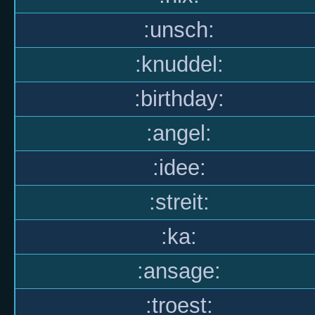
:unsch:
:knuddel:
:birthday:
:angel:
:idee:
:streit:
:ka:
:ansage:
:troest: