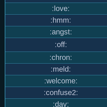
:love:
:hmm:
:angst:
:off:
:chron:
:meld:
:welcome:
:confuse2:
:dav: