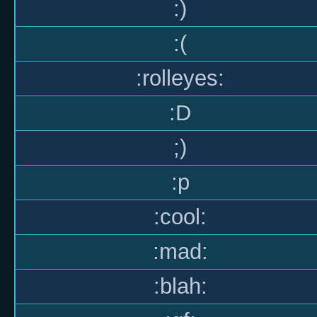
:)
:(
:rolleyes:
:D
;)
:p
:cool:
:mad:
:blah: