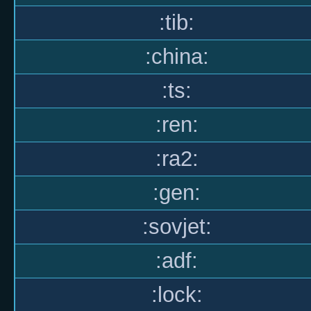
:tib:
:china:
:ts:
:ren:
:ra2:
:gen:
:sovjet:
:adf:
:lock: