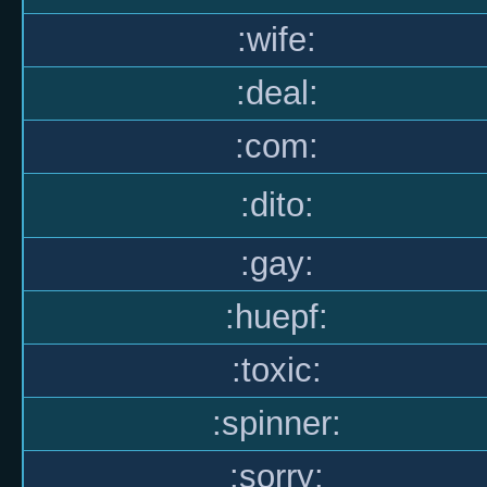
:wife:
:deal:
:com:
:dito:
:gay:
:huepf:
:toxic:
:spinner:
:sorry: