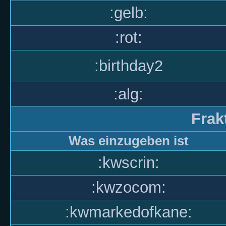
:gelb:
:rot:
:birthday2
:alg:
Frak
Was einzugeben ist
:kwscrin:
:kwzocom:
:kwmarkedofkane: