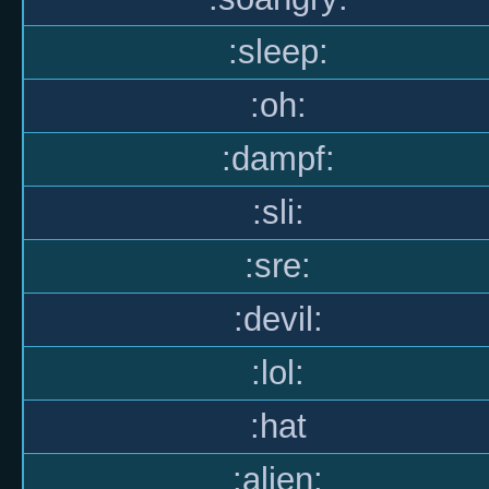
:sleep:
:oh:
:dampf:
:sli:
:sre:
:devil:
:lol:
:hat
:alien: