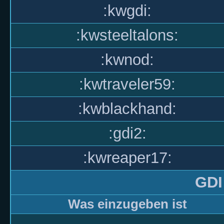
:kwgdi:
:kwsteeltalons:
:kwnod:
:kwtraveler59:
:kwblackhand:
:gdi2:
:kwreaper17:
GDI
Was einzugeben ist