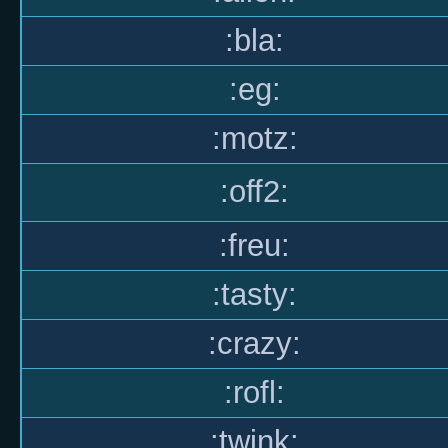
:bla:
:eg:
:motz:
:off2:
:freu:
:tasty:
:crazy:
:rofl:
:twink: