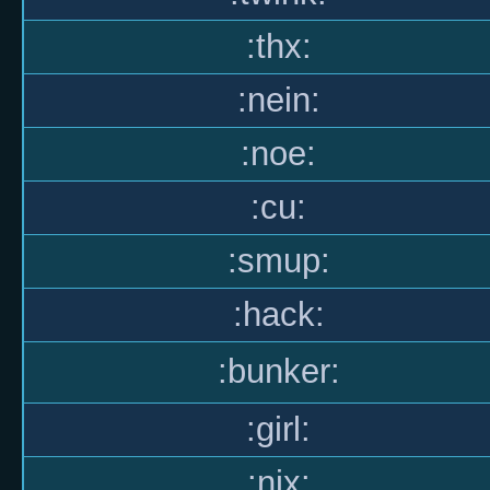
:thx:
:nein:
:noe:
:cu:
:smup:
:hack:
:bunker:
:girl:
:nix: