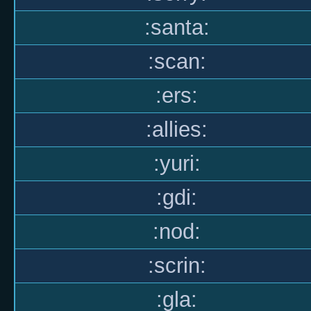
:santa:
:scan:
:ers:
:allies:
:yuri:
:gdi:
:nod:
:scrin:
:gla: