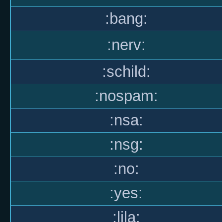
:bang:
:nerv:
:schild:
:nospam:
:nsa:
:nsg:
:no:
:yes:
:lila: