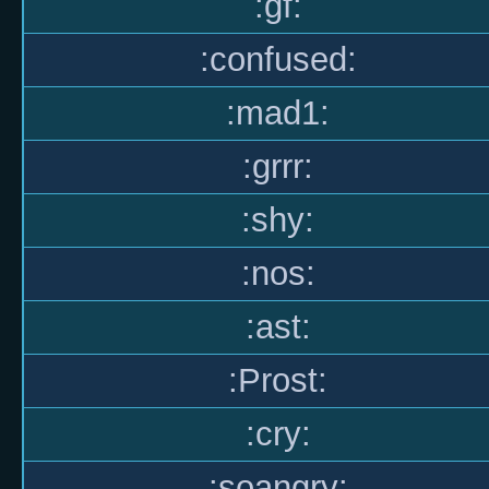
:gf:
:confused:
:mad1:
:grrr:
:shy:
:nos:
:ast:
:Prost:
:cry:
:soangry: