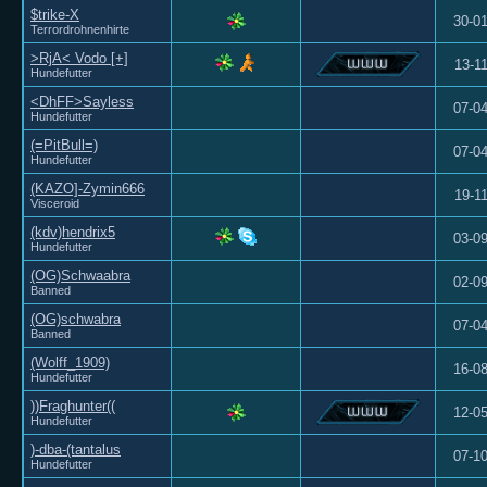
$trike-X
30-0
Terrordrohnenhirte
>RjA< Vodo [+]
13-1
Hundefutter
<DhFF>Sayless
07-0
Hundefutter
(=PitBull=)
07-0
Hundefutter
(KAZO]-Zymin666
19-1
Visceroid
(kdv)hendrix5
03-0
Hundefutter
(OG)Schwaabra
02-0
Banned
(OG)schwabra
07-0
Banned
(Wolff_1909)
16-0
Hundefutter
))Fraghunter((
12-0
Hundefutter
)-dba-(tantalus
07-1
Hundefutter