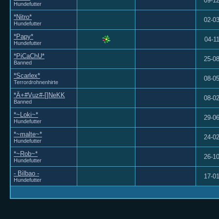
09-1
Hundefutter
*Nitro*
02-0
Hundefutter
*Papy*
04-1
Hundefutter
*PiCaChU*
25-0
Banned
*Scarlex*
08-0
Terrordrohnenhirte
*Ä+#Vuz#-[]NeKK
08-0
Banned
*~Loki~*
29-0
Hundefutter
*~malte~*
24-0
Hundefutter
*~Rob~*
26-1
Hundefutter
- Bilbao -
17-0
Hundefutter