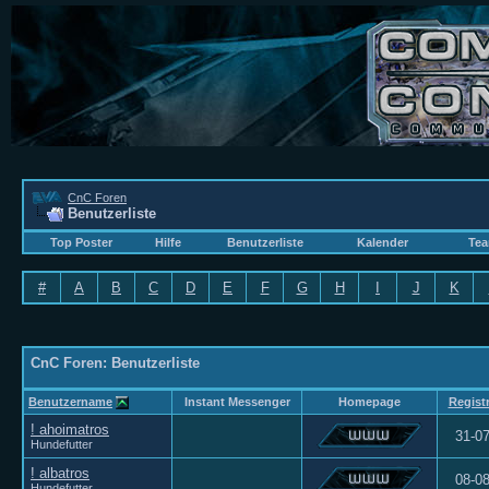
CnC Foren
Benutzerliste
Top Poster
Hilfe
Benutzerliste
Kalender
Tea
#
A
B
C
D
E
F
G
H
I
J
K
CnC Foren: Benutzerliste
Benutzername
Instant Messenger
Homepage
Registr
! ahoimatros
31-0
Hundefutter
! albatros
08-0
Hundefutter