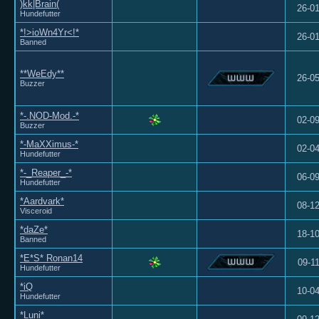
)kk|Brain(
26-0
Hundefutter
*!>ioWn4Yr<!*
26-0
Banned
**WeEdy**
26-0
Buzzer
*-.NOD-Mod.-*
02-0
Buzzer
*-MaXXimus-*
02-0
Hundefutter
*-_Reaper_-*
06-0
Hundefutter
*Aardvark*
08-1
Visceroid
*daZe*
18-1
Banned
*E*S* Ronan14
09-1
Hundefutter
*iQ
10-0
Hundefutter
*Luni*