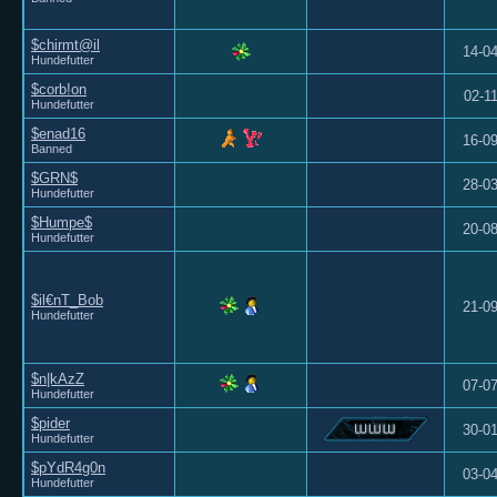
$chirmt@il
14-0
Hundefutter
$corb!on
02-1
Hundefutter
$enad16
16-0
Banned
$GRN$
28-0
Hundefutter
$Humpe$
20-0
Hundefutter
$il€nT_Bob
21-0
Hundefutter
$n|kAzZ
07-0
Hundefutter
$pider
30-0
Hundefutter
$pYdR4g0n
03-0
Hundefutter