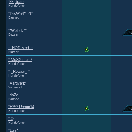
)kk|Brain(
Hundefutter
*!>ioWn4Yr<!*
Banned
**WeEdy**
Buzzer
*-.NOD-Mod.-*
Buzzer
*-MaXXimus-*
Hundefutter
*-_Reaper_-*
Hundefutter
*Aardvark*
Visceroid
*daZe*
Banned
*E*S* Ronan14
Hundefutter
*iQ
Hundefutter
*Luni*