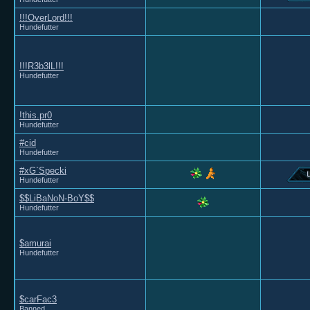
!!!OverLord!!!
Hundefutter
!!!R3b3lL!!!
Hundefutter
!this.pr0
Hundefutter
#cid
Hundefutter
#xG`Specki
Hundefutter
$$LiBaNoN-BoY$$
Hundefutter
$amurai
Hundefutter
$carFac3
Banned