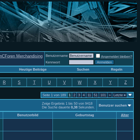
nCForen Merchandising
Benutzername
Angemeldet bleiben?
Kennwort
Heutige Beiträge
Suchen
Regeln
R
S
T
U
V
W
X
Y
Z
Seite 1 von 189
1
2
3
4
11
51
101
>
Letzte
»
Zeige Ergebnis 1 bis 50 von 9418
Benutzer suchen
Die Suche dauerte
0,38
Sekunden.
Benutzerbild
Geburtstag
Alter