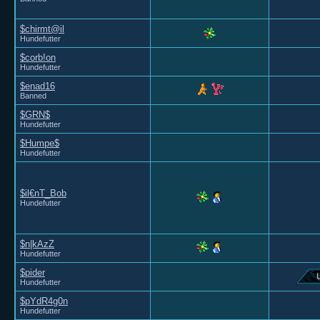
$chirmt@il
Hundefutter
$corb!on
Hundefutter
$enad16
Banned
$GRN$
Hundefutter
$Humpe$
Hundefutter
$il€nT_Bob
Hundefutter
$n|kAzZ
Hundefutter
$pider
Hundefutter
$pYdR4g0n
Hundefutter