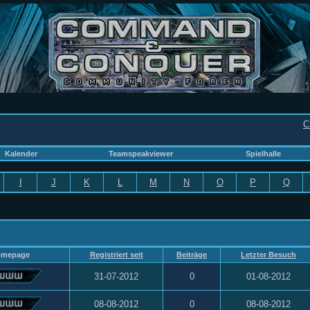
C
Kalender
Teamspeakviewer
Spielhalle
I
J
K
L
M
N
O
P
Q
omepage
Registriert seit
Beiträge
Letzter Besuch
31-07-2012
0
01-08-2012
08-08-2012
0
08-08-2012