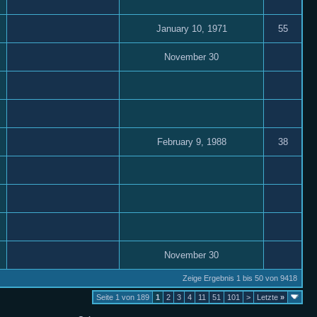
January 10, 1971
55
November 30
February 9, 1988
38
November 30
Zeige Ergebnis 1 bis 50 von 9418
Seite 1 von 189
1
2
3
4
11
51
101
>
Letzte
»