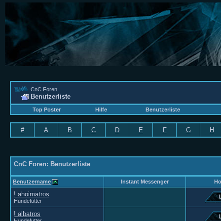
CnC Foren
Benutzerliste
Top Poster
Hilfe
Benutzerliste
#
A
B
C
D
E
F
G
H
CnC Foren: Benutzerliste
Benutzername
Instant Messenger
H
! ahoimatros
Hundefutter
! albatros
Hundefutter