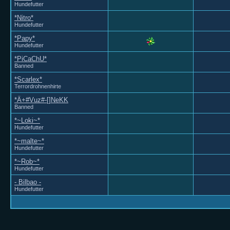
Hundefutter
*Nitro*
Hundefutter
*Papy*
Hundefutter
*PiCaChU*
Banned
*Scarlex*
Terrordrohnenhirte
*Ä+#Vuz#-[]NeKK
Banned
*~Loki~*
Hundefutter
*~malte~*
Hundefutter
*~Rob~*
Hundefutter
- Bilbao -
Hundefutter