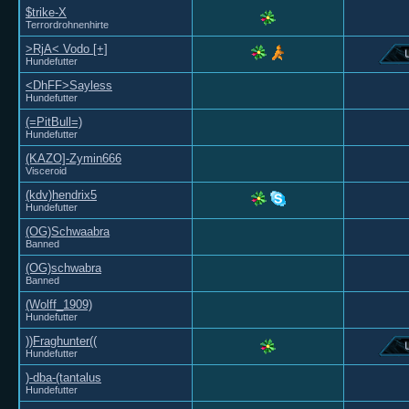
$trike-X
Terrordrohnenhirte
>RjA< Vodo [+]
Hundefutter
<DhFF>Sayless
Hundefutter
(=PitBull=)
Hundefutter
(KAZO]-Zymin666
Visceroid
(kdv)hendrix5
Hundefutter
(OG)Schwaabra
Banned
(OG)schwabra
Banned
(Wolff_1909)
Hundefutter
))Fraghunter((
Hundefutter
)-dba-(tantalus
Hundefutter