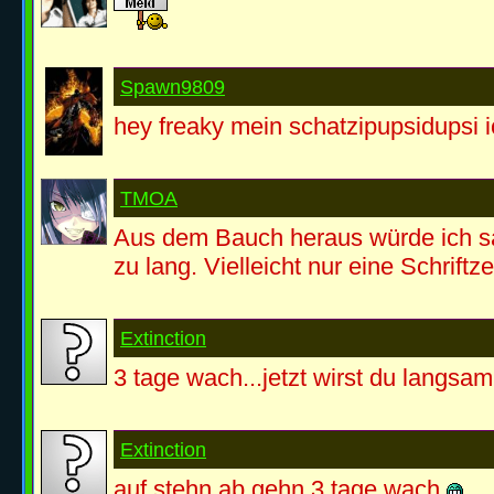
Spawn9809
hey freaky mein schatzipupsidupsi 
TMOA
Aus dem Bauch heraus würde ich sa
zu lang. Vielleicht nur eine Schriftze
Extinction
3 tage wach...jetzt wirst du langs
Extinction
auf stehn,ab gehn 3 tage wach