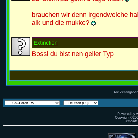
brauchen wir denn irgendwelche hal
alk und die mukke?
Extinction
Bossi du bist nen geiler Typ
Alle Zeitangaben
Powered by vB
Copyright ©2000
Template