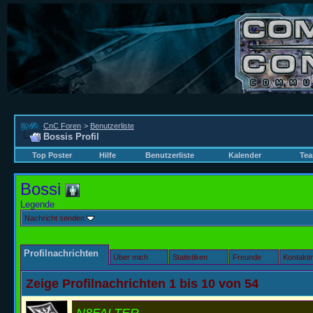
CnC Foren
>
Benutzerliste
Bossis Profil
Top Poster
Hilfe
Benutzerliste
Kalender
Tea
Bossi
Legende
Nachricht senden
Profilnachrichten
Über mich
Statistiken
Freunde
Kontakti
Zeige Profilnachrichten 1 bis
10
von
54
N8FALTER