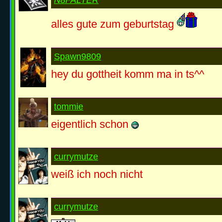
alles gute zum geburtstag
Spawn9809
hey du gottheit komm ma in ts^^
tommie
eigentlich schon
currymutze
weiß ich noch nicht
currymutze