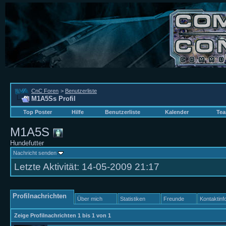
CnC Foren
>
Benutzerliste
M1A5Ss Profil
Top Poster
Hilfe
Benutzerliste
Kalender
Tea
M1A5S
Hundefutter
Nachricht senden
Letzte Aktivität:
14-05-2009
21:17
Profilnachrichten
Über mich
Statistiken
Freunde
Kontaktinf
Zeige Profilnachrichten 1 bis
1
von
1