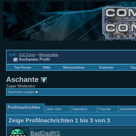
CnC Foren
>
Benutzerliste
Aschantes Profil
Top Poster
Hilfe
Benutzerliste
Kalender
Tea
Aschante
Super Moderator
Nachricht senden
Profilnachrichten
Über mich
Statistiken
Freunde
Kontaktinf
Zeige Profilnachrichten 1 bis
3
von
3
BadDadRS