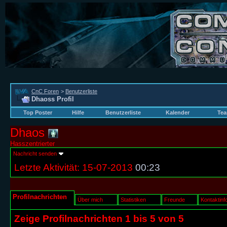
CnC Foren
>
Benutzerliste
Dhaoss Profil
Top Poster
Hilfe
Benutzerliste
Kalender
Tea
Dhaos
Hasszentrierter
Nachricht senden
Letzte Aktivität:
15-07-2013
00:23
Profilnachrichten
Über mich
Statistiken
Freunde
Kontaktinf
Zeige Profilnachrichten 1 bis
5
von
5