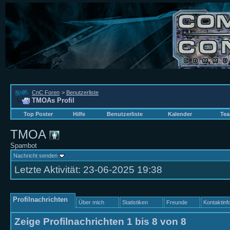
CnC Foren
>
Benutzerliste
TMOAs Profil
Top Poster
Hilfe
Benutzerliste
Kalender
Tea
TMOA
Spambot
Nachricht senden
Letzte Aktivität:
23-06-2025
19:38
Profilnachrichten
Über mich
Statistiken
Freunde
Kontaktinf
Zeige Profilnachrichten 1 bis
8
von
8