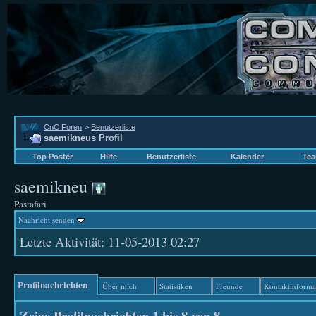
CnC Foren
>
Benutzerliste
saemikneus Profil
Top Poster
Hilfe
Benutzerliste
Kalender
Tea
saemikneu
Pastafari
Nachricht senden
Letzte Aktivität:
11-05-2013
02:27
Profilnachrichten
Über mich
Statistiken
Freunde
Kontaktinforma
Zeige Profilnachrichten 1 bis
8
von
8