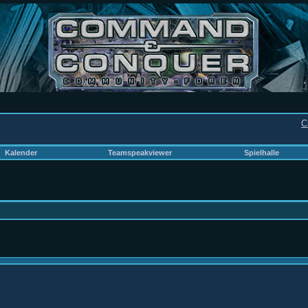
C
Kalender
Teamspeakviewer
Spielhalle