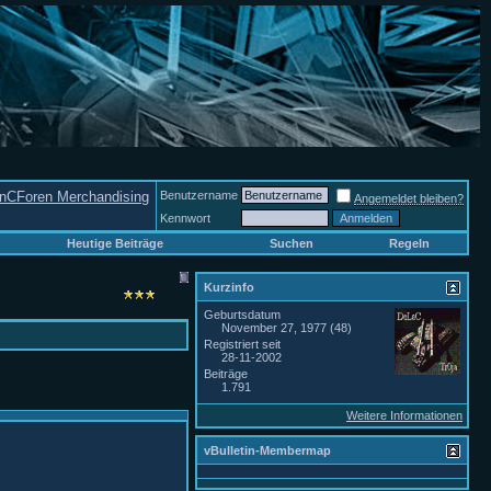
nCForen Merchandising
Benutzername
Angemeldet bleiben?
Kennwort
Heutige Beiträge
Suchen
Regeln
Kurzinfo
Geburtsdatum
November 27, 1977 (48)
Registriert seit
28-11-2002
Beiträge
1.791
Weitere Informationen
vBulletin-Membermap