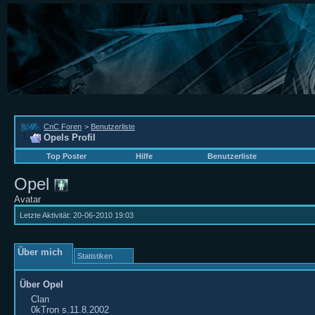
CnC Foren
>
Benutzerliste
Opels Profil
Top Poster
Hilfe
Benutzerliste
Opel
Avatar
Letzte Aktivität:
20-06-2010
19:03
Über mich
Statistiken
Über Opel
Clan
0kTron s.11.8.2002