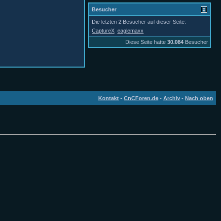
Besucher
Die letzten 2 Besucher auf dieser Seite:
CaptureX
eaglemaxx
Diese Seite hatte
30.084
Besucher
Kontakt
-
CnCForen.de
-
Archiv
-
Nach oben