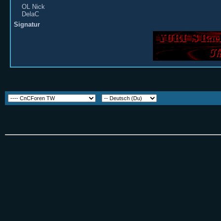
OL Nick
DelaC
Signatur