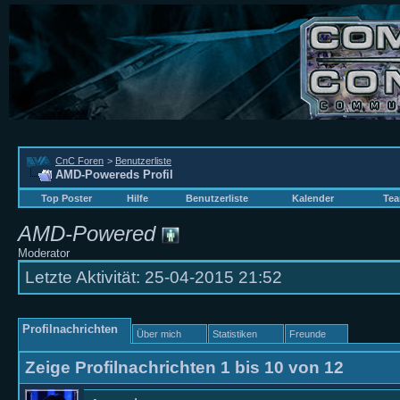
CnC Foren
>
Benutzerliste
AMD-Powereds Profil
Top Poster
Hilfe
Benutzerliste
Kalender
Tea
AMD-Powered
Moderator
Letzte Aktivität:
25-04-2015
21:52
Profilnachrichten
Über mich
Statistiken
Freunde
Zeige Profilnachrichten 1 bis
10
von
12