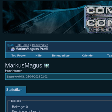
CnC Foren
>
Benutzerliste
MarkusMaguss Profil
Top Poster
Hilfe
Benutzerliste
Kalender
Tea
MarkusMagus
Hundefutter
Letzte Aktivität:
26-04-2018
02:01
Statistiken
Beiträge
Beiträge:
0
Beiträge pro Tag:
0