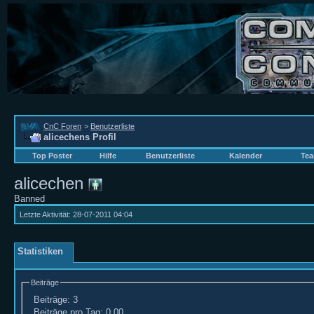
CnC Foren
>
Benutzerliste
alicechens Profil
Top Poster
Hilfe
Benutzerliste
Kalender
Tea
alicechen
Banned
Letzte Aktivität:
28-07-2011
04:04
Statistiken
Beiträge
Beiträge:
3
Beiträge pro Tag:
0,00