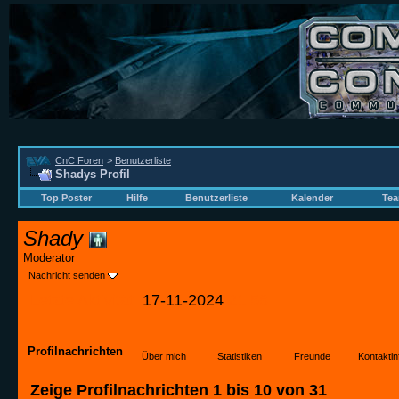
CnC Foren
>
Benutzerliste
Shadys Profil
Top Poster
Hilfe
Benutzerliste
Kalender
Tea
Shady
Moderator
Nachricht senden
Letzte Aktivität:
17-11-2024
21:58
Profilnachrichten
Über mich
Statistiken
Freunde
Kontaktin
Zeige Profilnachrichten 1 bis
10
von
31