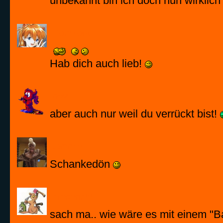
unbekannt bin ich doch nun wirklich 
RoteZora
Hab dich auch lieb!
devil
aber auch nur weil du verrückt bist!
tommie
Schankedön
present99
sach ma.. wie wäre es mit einem "B