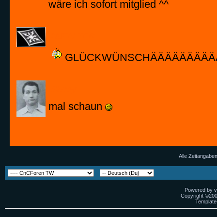
wäre ich sofort mitglied ^^
N8FALTER
GLÜCKWÜNSCHÄÄÄÄÄÄÄÄÄ
Shady
mal schaun
Alle Zeitangaben
Powered by vB
Copyright ©2000
Template