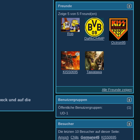
Freunde
Zeige 5 von 5 Freund(en)
Rob
DaRkCh4MP
Octron95
KISS0695
Tawatawa
Alle Freunde zeigen
weck und auf die
Benutzergruppen
Öffentliche Benutzergruppen:
(1)
UD-1
Besucher
Die letzten 10 Besucher auf dieser Seite:
Amosh
CNils
Germane45
KISS0695