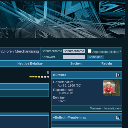
nCForen Merchandising
Benutzername
Angemeldet bleiben?
Kennwort
Heutige Beiträge
Suchen
Regeln
Kurzinfo
Geburtsdatum
April 6, 1966 (60)
Registriert seit
30-09-2001
Beiträge
6.928
Weitere Informationen
vBulletin-Membermap