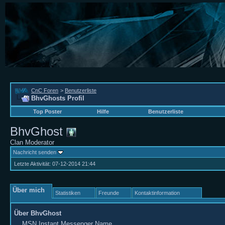
CnC Foren
>
Benutzerliste
BhvGhosts Profil
Top Poster
Hilfe
Benutzerliste
BhvGhost
Clan Moderator
Nachricht senden
Letzte Aktivität:
07-12-2014
21:44
Über mich
Statistiken
Freunde
Kontaktinformation
Über BhvGhost
MSN Instant Messenger Name