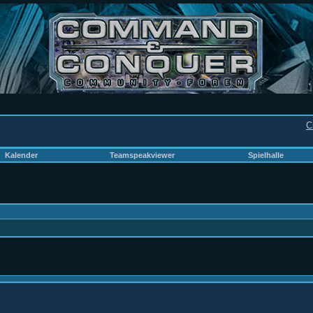
C
Kalender
Teamspeakviewer
Spielhalle