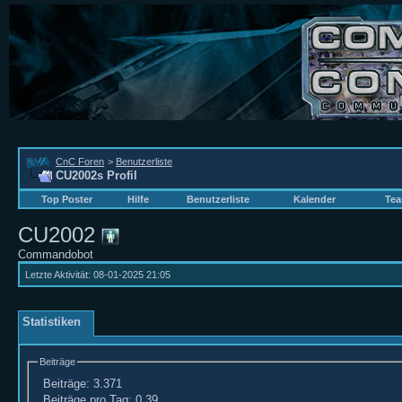
CnC Foren
>
Benutzerliste
CU2002s Profil
Top Poster
Hilfe
Benutzerliste
Kalender
Tea
CU2002
Commandobot
Letzte Aktivität:
08-01-2025
21:05
Statistiken
Beiträge
Beiträge:
3.371
Beiträge pro Tag:
0,39