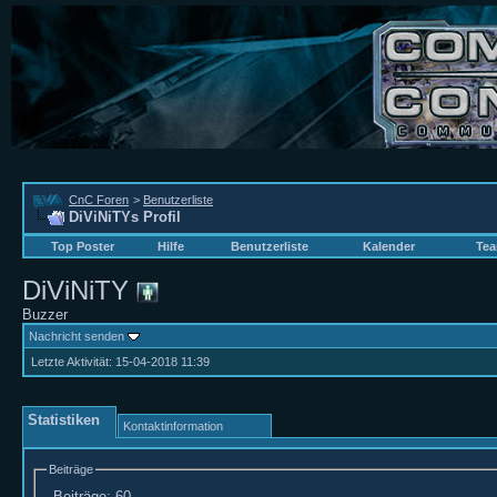
CnC Foren
>
Benutzerliste
DiViNiTYs Profil
Top Poster
Hilfe
Benutzerliste
Kalender
Tea
DiViNiTY
Buzzer
Nachricht senden
Letzte Aktivität:
15-04-2018
11:39
Statistiken
Kontaktinformation
Beiträge
Beiträge:
60