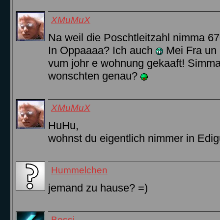
XMuMuX
Na weil die Poschtleitzahl nimma 6
In Oppaaaa? Ich auch
Mei Fra un
vum johr e wohnung gekaaft! Simm
wonschten genau?
XMuMuX
HuHu,
wohnst du eigentlich nimmer in Edi
Hummelchen
jemand zu hause? =)
Bossi