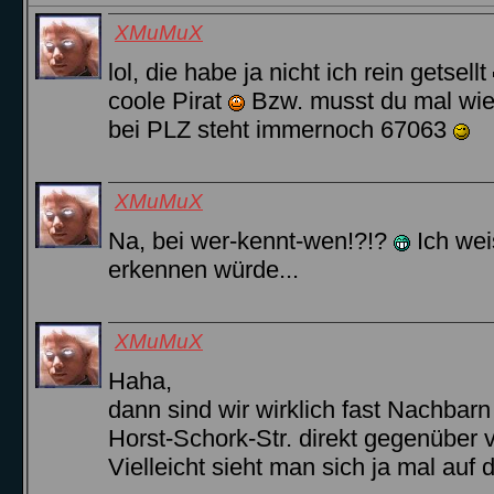
XMuMuX
lol, die habe ja nicht ich rein getsellt
coole Pirat
Bzw. musst du mal wied
bei PLZ steht immernoch 67063
XMuMuX
Na, bei wer-kennt-wen!?!?
Ich wei
erkennen würde...
XMuMuX
Haha,
dann sind wir wirklich fast Nachbar
Horst-Schork-Str. direkt gegenüber 
Vielleicht sieht man sich ja mal auf