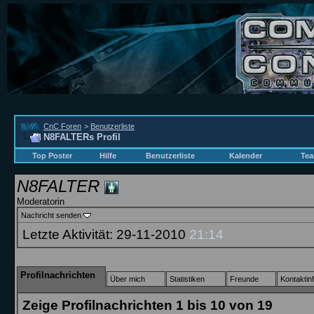
CnC Foren
>
Benutzerliste
N8FALTERs Profil
Top Poster
Hilfe
Benutzerliste
Kalender
Tea
N8FALTER
Moderatorin
Nachricht senden
Letzte Aktivität:
29-11-2010
21:14
Profilnachrichten
Über mich
Statistiken
Freunde
Kontaktin
Zeige Profilnachrichten 1 bis
10
von
19