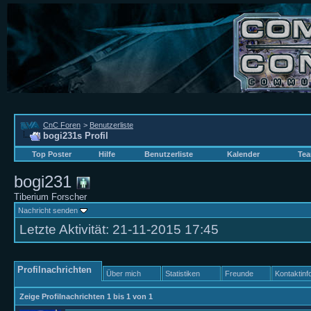
CnC Foren
>
Benutzerliste
bogi231s Profil
Top Poster
Hilfe
Benutzerliste
Kalender
Tea
bogi231
Tiberium Forscher
Nachricht senden
Letzte Aktivität:
21-11-2015
17:45
Profilnachrichten
Über mich
Statistiken
Freunde
Kontaktinf
Zeige Profilnachrichten 1 bis
1
von
1