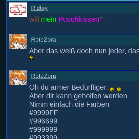
Ridlay
will
mein
Püschkissen
^
^
RoteZora
Aber das weiß doch nun jeder, da
RoteZora
Oh du armer Bedürftiger.
Aber dir kann geholfen werden.
Nimm einfach die Farben
#9999FF
#996699
#999999
#993399