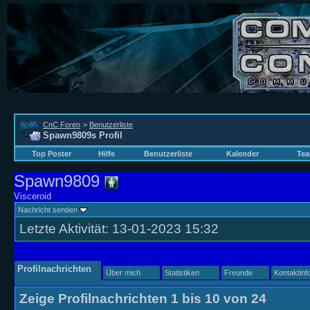
CnC Foren
>
Benutzerliste
Spawn9809s Profil
Top Poster
Hilfe
Benutzerliste
Kalender
Tea
Spawn9809
Visceroid
Nachricht senden
Letzte Aktivität:
13-01-2023
15:32
Profilnachrichten
Über mich
Statistiken
Freunde
Kontaktinf
Zeige Profilnachrichten 1 bis
10
von
24