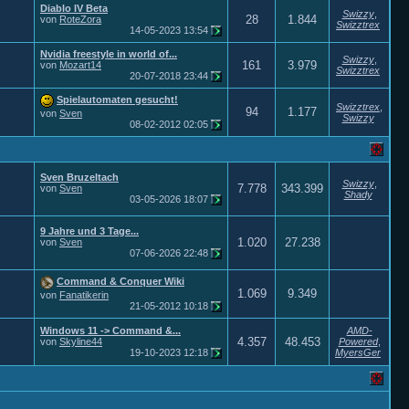
Diablo IV Beta
Swizzy
,
28
1.844
von
RoteZora
Swizztrex
14-05-2023
13:54
Nvidia freestyle in world of...
Swizzy
,
161
3.979
von
Mozart14
Swizztrex
20-07-2018
23:44
Spielautomaten gesucht!
Swizztrex
,
94
1.177
von
Sven
Swizzy
08-02-2012
02:05
Sven Bruzeltach
Swizzy
,
7.778
343.399
von
Sven
Shady
03-05-2026
18:07
9 Jahre und 3 Tage...
1.020
27.238
von
Sven
07-06-2026
22:48
Command & Conquer Wiki
1.069
9.349
von
Fanatikerin
21-05-2012
10:18
Windows 11 -> Command &...
AMD-
4.357
48.453
von
Skyline44
Powered
,
19-10-2023
12:18
MyersGer