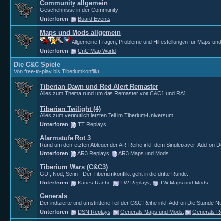
Community allgemein
Geschehnisse in der Community
Unterforen
:
Board Events
Maps und Mods allgemein
Allgemeine Fragen, Probleme und Hilfestellungen für Maps un
Unterforen
:
CnC Map World
Die C&C Spiele
Von free-to-play bis Tiberiumkonflikt
Tiberian Dawn und Red Alert Remaster
Alles zum Thema rund um das Remaster von C&C1 und RA1
Tiberian Twilight (4)
Alles zum vermutlich letzten Teil im Tiberium-Universum!
Unterforen
:
TT Replays
Alarmstufe Rot 3
Rund um den letzten Ableger der AR-Reihe inkl. dem Singleplayer-Add-on D
Unterforen
:
AR3 Replays
,
AR3 Maps und Mods
Tiberium Wars (C&C3)
GDI, Nod, Scrin - Der Tiberiumkonflikt geht in die dritte Runde.
Unterforen
:
Kanes Rache
,
TW Replays
,
TW Maps und Mods
Generals
Der indizierte und umstrittene Teil der C&C Reihe inkl. Add-on Die Stunde Nu
Unterforen
:
DSN Replays
,
Generals Maps und Mods
,
Generals R