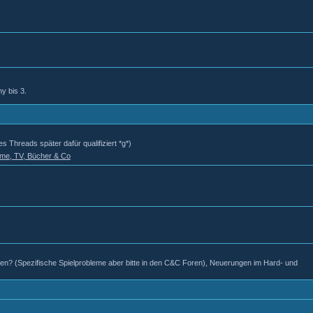
y bis 3.
s Threads später dafür qualifiziert *g*)
ilme, TV, Bücher & Co
eifen? (Spezifische Spielprobleme aber bitte in den C&C Foren), Neuerungen im Hard- und