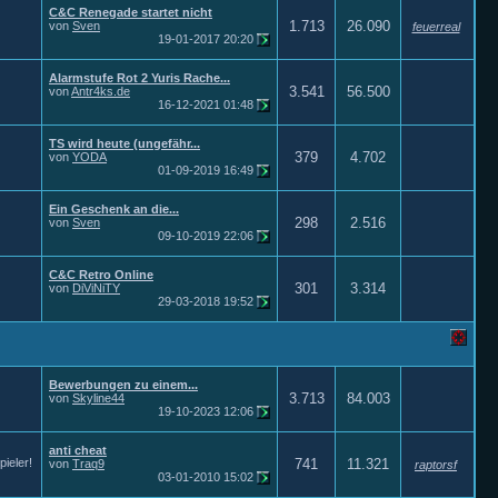
C&C Renegade startet nicht
1.713
26.090
von
Sven
feuerreal
19-01-2017
20:20
Alarmstufe Rot 2 Yuris Rache...
3.541
56.500
von
Antr4ks.de
16-12-2021
01:48
TS wird heute (ungefähr...
379
4.702
von
YODA
01-09-2019
16:49
Ein Geschenk an die...
298
2.516
von
Sven
09-10-2019
22:06
C&C Retro Online
301
3.314
von
DiViNiTY
29-03-2018
19:52
Bewerbungen zu einem...
3.713
84.003
von
Skyline44
19-10-2023
12:06
anti cheat
ieler!
741
11.321
von
Traq9
raptorsf
03-01-2010
15:02