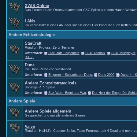
XWIS Online
Das Forum für alle Onlinevarianten der C&C Spiele aus dem Hause Westw
LANs
Du veranstaltest eine LAN oder suchst eine? Hier könnt ihr euch treffen un
Andere Echtzeitstrategie
StarCraft
Rund um Protoss, Zerg, Terraner
Unterforen
:
StarCraft II allgemein
,
SCII: Technik
,
SCII: Multiplayer
,
(SC2)
Dune
Die Dune Reihe von Westwood
Unterforen
:
Emperor – Schlacht um Dune
,
Dune 2000
,
Dune II – 
Andere Echtzeitstrategicals
Sonstige RTS Spiele
Unterforen
:
Star Wars: Empire at War
,
Der Herr der Ringe: Die Schla
Andere Spiele
Andere Spiele allgemein
Gespräche rund um alle anderen Games.
Valve
Rund um Half-Life, Counter-Strike, Team Fortress, Left 4 Dead und mehr vo