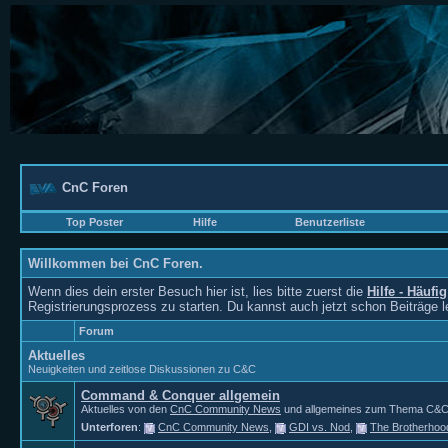
CnC Foren
Top Poster
Hilfe
Benutzerliste
Willkommen bei CnC Foren.
Wenn dies dein erster Besuch hier ist, lies bitte zuerst die
Hilfe - Häufi
Registrierungsprozess zu starten. Du kannst auch jetzt schon Beiträge 
Forum
Aktuelles
Neuigkeiten und zeitlose Diskussionen zu C&C
Command & Conquer allgemein
Aktuelles von den
CnC Community News
und allgemeines zum Thema C&C. Fü
Unterforen
:
CnC Community News
,
GDI vs. Nod
,
The Brotherhoo