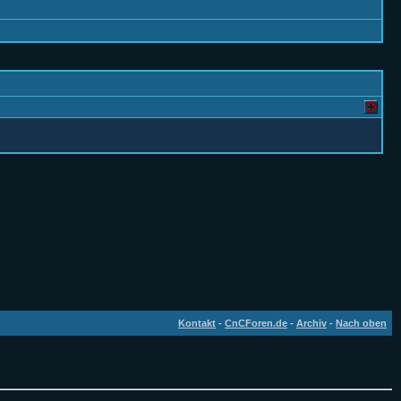
Kontakt
-
CnCForen.de
-
Archiv
-
Nach oben