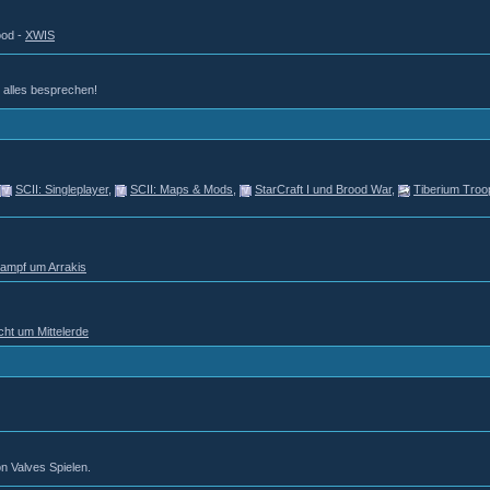
ood -
XWIS
d alles besprechen!
SCII: Singleplayer
,
SCII: Maps & Mods
,
StarCraft I und Brood War
,
Tiberium Troo
Kampf um Arrakis
cht um Mittelerde
n Valves Spielen.