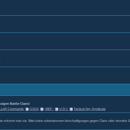
.
ssigen Battle-Clans!
iLLeR Commands
,
GSG9
,
-MEF-
,
U-D-1
,
Tactical Spy Syndicate
n erkennt man sie. Bitte keine unbewiesenen Anschuldigungen gegen Clans oder einzelne Sp