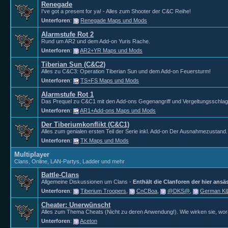
Renegade
I've got a present for ya! - Alles zum Shooter der C&C Reihe!
Unterforen
:
Renegade Maps und Mods
Alarmstufe Rot 2
Rund um AR2 und dem Add-on Yuris Rache.
Unterforen
:
AR2+YR Maps und Mods
Tiberian Sun (C&C2)
Alles zu C&C3: Operation Tiberian Sun und dem Add-on Feuersturm!
Unterforen
:
TS+FS Maps und Mods
Alarmstufe Rot 1
Das Prequel zu C&C1 mit den Add-ons Gegenangriff und Vergeltungsschlag
Unterforen
:
AR1+Add-ons Maps und Mods
Der Tiberiumkonflikt (C&C1)
Alles zum genialen ersten Teil der Serie inkl. Add-on Der Ausnahmezustand.
Unterforen
:
TK Maps und Mods
Multiplayer
Clans, Online, LAN-Partys, Ladder und mehr
Battle-Clans
Allgemeine Diskussionen um Clans -
Enthält die Clanforen der hier ansä
Unterforen
:
Tiberium Troopers
,
CnCBoa
,
@DKS@
,
German K
Cheater: Unerwünscht
Alles zum Thema Cheats (Nicht zu deren Anwendung!). Wie wirken sie, wora
Unterforen
:
Aceton