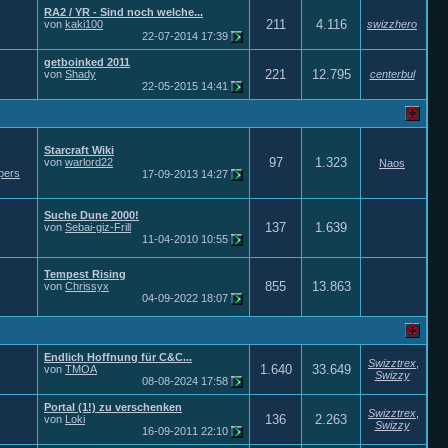
RA2 / YR - Sind noch welche...
211
4.116
von
kaki100
swizzhero
22-07-2014
17:39
getboinked 2011
221
12.795
von
Shady
centerbul
22-05-2015
14:41
Starcraft Wiki
97
1.323
von
warlord22
Naos
pers
17-09-2013
14:27
Suche Dune 2000!
137
1.639
von
Sebai-giz-Frill
11-04-2010
10:55
Tempest Rising
855
13.863
von
Chrissyx
04-09-2022
18:07
Endlich Hoffnung für C&C...
Swizztrex
,
1.640
33.649
von
TMOA
Swizzy
08-08-2024
17:58
Portal (1!) zu verschenken
Swizztrex
,
136
2.263
von
Loki
Swizzy
16-09-2011
22:10