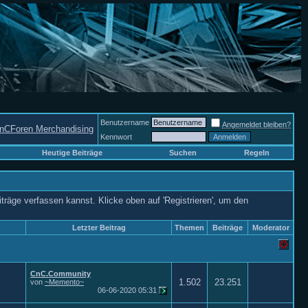
Benutzername
Angemeldet bleiben?
nCForen Merchandising
Kennwort
Heutige Beiträge
Suchen
Regeln
iträge verfassen kannst. Klicke oben auf 'Registrieren', um den
Letzter Beitrag
Themen
Beiträge
Moderator
CnC.Community
1.502
23.251
von
~Memento~
06-06-2020
05:31