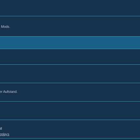
d Mods.
er Aufstand.
ll
eplays