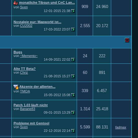
monatliche Tibsun und CnC Lan...
909
24.960
von
Sven
12-01-2015
21:38
Nostalgie pur: Mapworld ist...
2.555
20.172
von
CU2002
17-03-2022
23:07
Bugs
24
222
von
~Memento~
14-09-2021
22:02
Alte TT Beta?
60
891
von
Chriz
21-08-2015
15:27
Akzente der allierten...
339
6.457
von
TMOA
15-05-2012
15:08
Patch 1.03 läuft nicht
1.314
25.418
von
Banane83
09-01-2015
13:29
Probleme mit Gentool
5.599
88.131
von
Sven
fadmax
22-12-2016
22:14