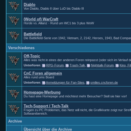
Diablo
Von Diablo, Diablo II über LoD bis Diablo III
(World of) WarCraft
Horde vs. Allianz - Rund um WC1 bis 3 plus WoW
Battlefield
Die Battlefield-Serie von 1942, Vietnam, 2, 2142, Heroes, 1943, Bad Compan
Verschiedenes
Off-Topic
Alles was nicht in eines der anderen Foren reinpasst (oder sich im Verlauf de
Unterforen
:
RPG-Forum
,
Trash-Talk
,
Nighttalk-Forum
,
Kino, F
CnC Foren allgemein
Alles rund ums Board
Unterforen
:
Anmeldungen für Fan-Sites
,
smilies.cncforen.de
Homepage-Werbung
Du hast eine Homepage und möchtest mehr Besucher? Stell sie hier vor!
Tech-Support / Tech-Talk
Fragen zu PC Problemen, das Netz will nicht, die Grafikkarte zeigt nur Str
Softwarebereich.
Archive
Übersicht über die Archive