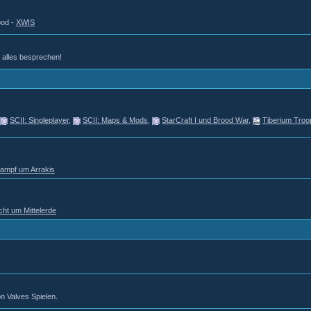
ood -
XWIS
d alles besprechen!
SCII: Singleplayer
,
SCII: Maps & Mods
,
StarCraft I und Brood War
,
Tiberium Troo
Kampf um Arrakis
cht um Mittelerde
n Valves Spielen.