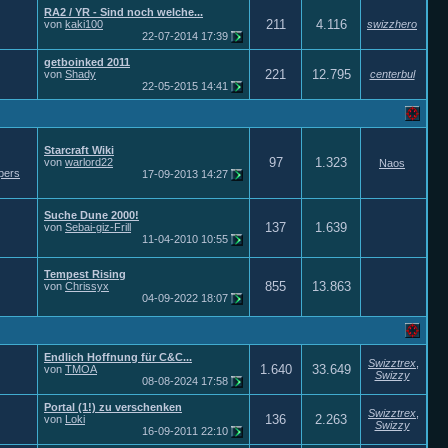
RA2 / YR - Sind noch welche...
211
4.116
von
kaki100
swizzhero
22-07-2014
17:39
getboinked 2011
221
12.795
von
Shady
centerbul
22-05-2015
14:41
Starcraft Wiki
97
1.323
von
warlord22
Naos
pers
17-09-2013
14:27
Suche Dune 2000!
137
1.639
von
Sebai-giz-Frill
11-04-2010
10:55
Tempest Rising
855
13.863
von
Chrissyx
04-09-2022
18:07
Endlich Hoffnung für C&C...
Swizztrex
,
1.640
33.649
von
TMOA
Swizzy
08-08-2024
17:58
Portal (1!) zu verschenken
Swizztrex
,
136
2.263
von
Loki
Swizzy
16-09-2011
22:10