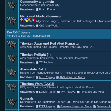
Community allgemein
Geschehnisse in der Community
Unterforen
:
Board Events
Maps und Mods allgemein
Allgemeine Fragen, Probleme und Hilfestellungen für Maps un
Unterforen
:
CnC Map World
Die C&C Spiele
Von free-to-play bis Tiberiumkonflikt
Tiberian Dawn und Red Alert Remaster
Alles zum Thema rund um das Remaster von C&C1 und RA1
Tiberian Twilight (4)
Alles zum vermutlich letzten Teil im Tiberium-Universum!
Unterforen
:
TT Replays
Alarmstufe Rot 3
Rund um den letzten Ableger der AR-Reihe inkl. dem Singleplayer-Add-on D
Unterforen
:
AR3 Replays
,
AR3 Maps und Mods
Tiberium Wars (C&C3)
GDI, Nod, Scrin - Der Tiberiumkonflikt geht in die dritte Runde.
Unterforen
:
Kanes Rache
,
TW Replays
,
TW Maps und Mods
Generals
Der indizierte und umstrittene Teil der C&C Reihe inkl. Add-on Die Stunde Nu
Unterforen
:
DSN Replays
,
Generals Maps und Mods
,
Generals R