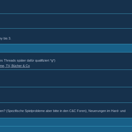
y bis 3.
s Threads später dafür qualifiziert *g*)
ilme, TV, Bücher & Co
eifen? (Spezifische Spielprobleme aber bitte in den C&C Foren), Neuerungen im Hard- und