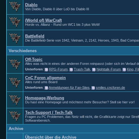
Diablo
Von Diablo, Diablo II über LoD bis Diablo III
(World of) WarCraft
Horde vs. Allianz - Rund um WC1 bis 3 plus WoW
Battlefield
Die Battlefield-Serie von 1942, Vietnam, 2, 2142, Heroes, 1943, Bad Compan
Verschiedenes
Off-Topic
Alles was nicht in eines der anderen Foren reinpasst (oder sich im Verlauf de
Unterforen
:
RPG-Forum
,
Trash-Talk
,
Nighttalk-Forum
,
Kino, F
CnC Foren allgemein
Alles rund ums Board
Unterforen
:
Anmeldungen für Fan-Sites
,
smilies.cncforen.de
Homepage-Werbung
Du hast eine Homepage und möchtest mehr Besucher? Stell sie hier vor!
Tech-Support / Tech-Talk
Fragen zu PC Problemen, das Netz will nicht, die Grafikkarte zeigt nur Str
Softwarebereich.
Archive
Übersicht über die Archive