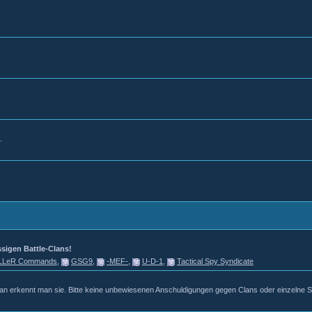
.
ssigen Battle-Clans!
iLLeR Commands
,
GSG9
,
-MEF-
,
U-D-1
,
Tactical Spy Syndicate
n erkennt man sie. Bitte keine unbewiesenen Anschuldigungen gegen Clans oder einzelne Sp