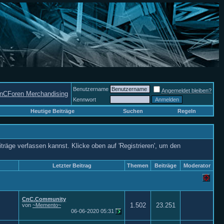
Benutzername
Angemeldet bleiben?
nCForen Merchandising
Kennwort
Heutige Beiträge
Suchen
Regeln
iträge verfassen kannst. Klicke oben auf 'Registrieren', um den
Letzter Beitrag
Themen
Beiträge
Moderator
CnC.Community
1.502
23.251
von
~Memento~
06-06-2020
05:31