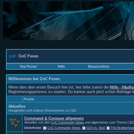
CnC Foren
Top Poster
Hilfe
Benutzerliste
Willkommen bei CnC Foren.
Wenn dies dein erster Besuch hier ist, lies bitte zuerst die
Hilfe - Häufi
Registrierungsprozess zu starten. Du kannst auch jetzt schon Beiträge 
Forum
Aktuelles
Neuigkeiten und zeitlose Diskussionen zu C&C
Command & Conquer allgemein
Aktuelles von den
CnC Community News
und allgemeines zum Thema C&C. Fü
Unterforen
:
CnC Community News
,
GDI vs. Nod
,
The Brotherhoo