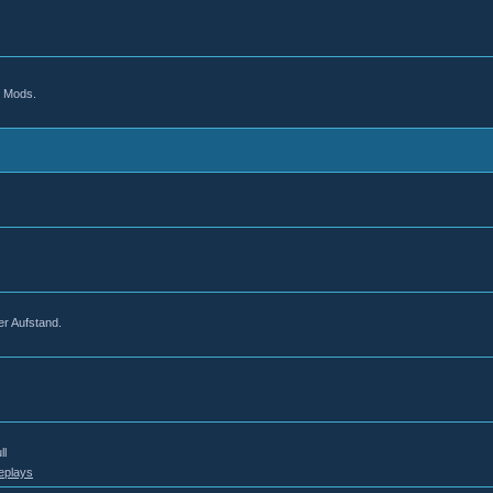
d Mods.
er Aufstand.
ll
eplays