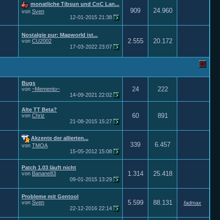
monatliche Tibsun und CnC Lan...
909
24.960
von
Sven
12-01-2015
21:38
Nostalgie pur: Mapworld ist...
2.555
20.172
von
CU2002
17-03-2022
23:07
Bugs
24
222
von
~Memento~
14-09-2021
22:02
Alte TT Beta?
60
891
von
Chriz
21-08-2015
15:27
Akzente der allierten...
339
6.457
von
TMOA
15-05-2012
15:08
Patch 1.03 läuft nicht
1.314
25.418
von
Banane83
09-01-2015
13:29
Probleme mit Gentool
5.599
88.131
von
Sven
fadmax
22-12-2016
22:14