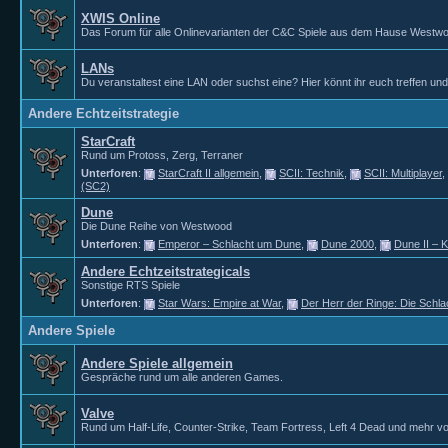
XWIS Online
Das Forum für alle Onlinevarianten der C&C Spiele aus dem Hause Westw
LANs
Du veranstaltest eine LAN oder suchst eine? Hier könnt ihr euch treffen un
Andere Echtzeitstrategie
StarCraft
Rund um Protoss, Zerg, Terraner
Unterforen
:
StarCraft II allgemein
,
SCII: Technik
,
SCII: Multiplayer
,
(SC2)
Dune
Die Dune Reihe von Westwood
Unterforen
:
Emperor – Schlacht um Dune
,
Dune 2000
,
Dune II – 
Andere Echtzeitstrategicals
Sonstige RTS Spiele
Unterforen
:
Star Wars: Empire at War
,
Der Herr der Ringe: Die Schla
Andere Spiele
Andere Spiele allgemein
Gespräche rund um alle anderen Games.
Valve
Rund um Half-Life, Counter-Strike, Team Fortress, Left 4 Dead und mehr vo