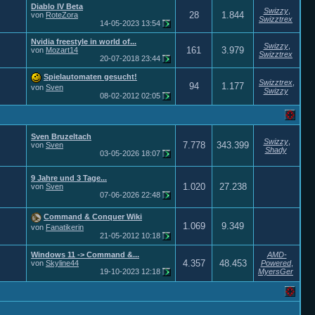
Diablo IV Beta
Swizzy
,
28
1.844
von
RoteZora
Swizztrex
14-05-2023
13:54
Nvidia freestyle in world of...
Swizzy
,
161
3.979
von
Mozart14
Swizztrex
20-07-2018
23:44
Spielautomaten gesucht!
Swizztrex
,
94
1.177
von
Sven
Swizzy
08-02-2012
02:05
Sven Bruzeltach
Swizzy
,
7.778
343.399
von
Sven
Shady
03-05-2026
18:07
9 Jahre und 3 Tage...
1.020
27.238
von
Sven
07-06-2026
22:48
Command & Conquer Wiki
1.069
9.349
von
Fanatikerin
21-05-2012
10:18
Windows 11 -> Command &...
AMD-
4.357
48.453
von
Skyline44
Powered
,
19-10-2023
12:18
MyersGer