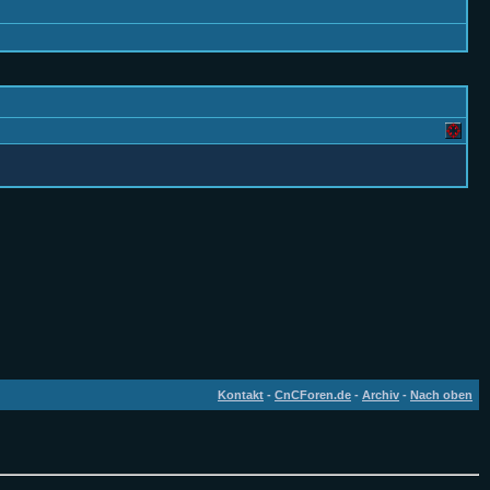
Kontakt
-
CnCForen.de
-
Archiv
-
Nach oben