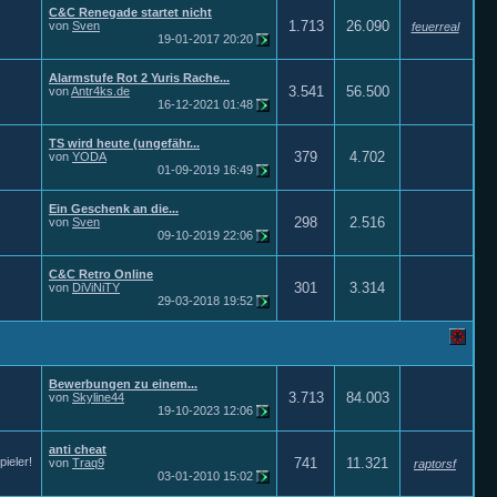
C&C Renegade startet nicht
1.713
26.090
von
Sven
feuerreal
19-01-2017
20:20
Alarmstufe Rot 2 Yuris Rache...
3.541
56.500
von
Antr4ks.de
16-12-2021
01:48
TS wird heute (ungefähr...
379
4.702
von
YODA
01-09-2019
16:49
Ein Geschenk an die...
298
2.516
von
Sven
09-10-2019
22:06
C&C Retro Online
301
3.314
von
DiViNiTY
29-03-2018
19:52
Bewerbungen zu einem...
3.713
84.003
von
Skyline44
19-10-2023
12:06
anti cheat
ieler!
741
11.321
von
Traq9
raptorsf
03-01-2010
15:02