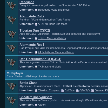
Renegade
I've got a present for ya! - Alles zum Shooter der C&C Reihe!
Unterforen
:
Renegade Maps und Mods
Alarmstufe Rot 2
Rund um AR2 und dem Add-on Yuris Rache.
Unterforen
:
AR2+YR Maps und Mods
Tiberian Sun (C&C2)
Alles zu C&C3: Operation Tiberian Sun und dem Add-on Feuersturm!
Unterforen
:
TS+FS Maps und Mods
Alarmstufe Rot 1
Das Prequel zu C&C1 mit den Add-ons Gegenangriff und Vergeltungsschlag
Unterforen
:
AR1+Add-ons Maps und Mods
Der Tiberiumkonflikt (C&C1)
Alles zum genialen ersten Teil der Serie inkl. Add-on Der Ausnahmezustand.
Unterforen
:
TK Maps und Mods
Multiplayer
Clans, Online, LAN-Partys, Ladder und mehr
Battle-Clans
Allgemeine Diskussionen um Clans -
Enthält die Clanforen der hier ansä
Unterforen
:
Tiberium Troopers
,
CnCBoa
,
@DKS@
,
German K
Cheater: Unerwünscht
Alles zum Thema Cheats (Nicht zu deren Anwendung!). Wie wirken sie, wora
Unterforen
:
Aceton