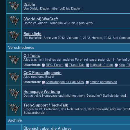
Diablo
Von Diablo, Diablo II über LoD bis Diablo III
(World of) WarCraft
Horde vs. Allianz - Rund um WC1 bis 3 plus WoW
Battlefield
Die Battlefield-Serie von 1942, Vietnam, 2, 2142, Heroes, 1943, Bad Compan
Verschiedenes
Off-Topic
Alles was nicht in eines der anderen Foren reinpasst (oder sich im Verlauf de
Unterforen
:
RPG-Forum
,
Trash-Talk
,
Nighttalk-Forum
,
Kino, F
CnC Foren allgemein
Alles rund ums Board
Unterforen
:
Anmeldungen für Fan-Sites
,
smilies.cncforen.de
Homepage-Werbung
Du hast eine Homepage und möchtest mehr Besucher? Stell sie hier vor!
Tech-Support / Tech-Talk
Fragen zu PC Problemen, das Netz will nicht, die Grafikkarte zeigt nur Str
Softwarebereich.
Archive
Übersicht über die Archive