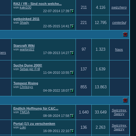
RA2 / YR - Sind noch welche...
211
4.116
von
kaki100
swizzhero
22-07-2014
17:39
getboinked 2011
221
12.795
von
Shady
centerbul
22-05-2015
14:41
Starcraft Wiki
97
1.323
von
warlord22
Naos
pers
17-09-2013
14:27
Suche Dune 2000!
137
1.639
von
Sebai-giz-Frill
11-04-2010
10:55
Tempest Rising
855
13.863
von
Chrissyx
04-09-2022
18:07
Endlich Hoffnung für C&C...
Swizztrex
,
1.640
33.649
von
TMOA
Swizzy
08-08-2024
17:58
Portal (1!) zu verschenken
Swizztrex
,
136
2.263
von
Loki
Swizzy
16-09-2011
22:10