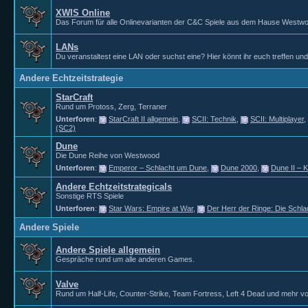
XWIS Online
Das Forum für alle Onlinevarianten der C&C Spiele aus dem Hause Westw
LANs
Du veranstaltest eine LAN oder suchst eine? Hier könnt ihr euch treffen un
Andere Echtzeitstrategie
StarCraft
Rund um Protoss, Zerg, Terraner
Unterforen
:
StarCraft II allgemein
,
SCII: Technik
,
SCII: Multiplayer
,
(SC2)
Dune
Die Dune Reihe von Westwood
Unterforen
:
Emperor – Schlacht um Dune
,
Dune 2000
,
Dune II – 
Andere Echtzeitstrategicals
Sonstige RTS Spiele
Unterforen
:
Star Wars: Empire at War
,
Der Herr der Ringe: Die Schla
Andere Spiele
Andere Spiele allgemein
Gespräche rund um alle anderen Games.
Valve
Rund um Half-Life, Counter-Strike, Team Fortress, Left 4 Dead und mehr vo