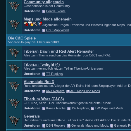
Community allgemein
Geschehnisse in der Community
Unterforen
:
Board Events
Maps und Mods allgemein
Allgemeine Fragen, Probleme und Hilfestellungen für Maps un
Unterforen
:
CnC Map World
Die C&C Spiele
Von free-to-play bis Tiberiumkonflikt
Tiberian Dawn und Red Alert Remaster
Alles zum Thema rund um das Remaster von C&C1 und RA1
Tiberian Twilight (4)
Alles zum vermutlich letzten Teil im Tiberium-Universum!
Unterforen
:
TT Replays
Alarmstufe Rot 3
Rund um den letzten Ableger der AR-Reihe inkl. dem Singleplayer-Add-on D
Unterforen
:
AR3 Replays
,
AR3 Maps und Mods
Tiberium Wars (C&C3)
GDI, Nod, Scrin - Der Tiberiumkonflikt geht in die dritte Runde.
Unterforen
:
Kanes Rache
,
TW Replays
,
TW Maps und Mods
Generals
Der indizierte und umstrittene Teil der C&C Reihe inkl. Add-on Die Stunde Nu
Unterforen
:
DSN Replays
,
Generals Maps und Mods
,
Generals R