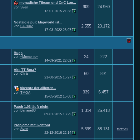
monatliche Tibsun und CnC Lan...
909
24.960
von
Sven
12-01-2015
21:38
Nostalgie pur: Mapworld ist...
2.555
20.172
von
CU2002
17-03-2022
23:07
Bugs
24
222
von
~Memento~
14-09-2021
22:02
Alte TT Beta?
60
891
von
Chriz
21-08-2015
15:27
Akzente der allierten...
339
6.457
von
TMOA
15-05-2012
15:08
Patch 1.03 läuft nicht
1.314
25.418
von
Banane83
09-01-2015
13:29
Probleme mit Gentool
5.599
88.131
von
Sven
fadmax
22-12-2016
22:14