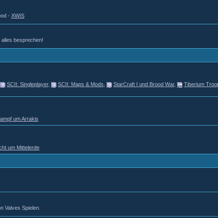
ood -
XWIS
d alles besprechen!
SCII: Singleplayer
,
SCII: Maps & Mods
,
StarCraft I und Brood War
,
Tiberium Troo
Kampf um Arrakis
cht um Mittelerde
n Valves Spielen.