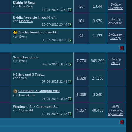
Diablo IV Beta
Swizzy
,
28
1.844
von
RoteZora
Swizztrex
14-05-2023
13:54
Nvidia freestyle in world of...
Swizzy
,
161
3.979
von
Mozart14
Swizztrex
20-07-2018
23:44
Spielautomaten gesucht!
Swizztrex
,
94
1.177
von
Sven
Swizzy
08-02-2012
02:05
Sven Bruzeltach
Swizzy
,
7.778
343.399
von
Sven
Shady
03-05-2026
18:07
9 Jahre und 3 Tage...
1.020
27.238
von
Sven
07-06-2026
22:48
Command & Conquer Wiki
1.069
9.349
von
Fanatikerin
21-05-2012
10:18
Windows 11 -> Command &...
AMD-
4.357
48.453
von
Skyline44
Powered
,
19-10-2023
12:18
MyersGer