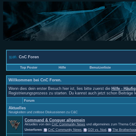
CnC Foren
Top Poster
Hilfe
Benutzerliste
Willkommen bei CnC Foren.
Wenn dies dein erster Besuch hier ist, lies bitte zuerst die
Hilfe - Häufi
Registrierungsprozess zu starten. Du kannst auch jetzt schon Beiträge 
Forum
Aktuelles
Neuigkeiten und zeitlose Diskussionen zu C&C
Command & Conquer allgemein
Aktuelles von den
CnC Community News
und allgemeines zum Thema C&C. Fü
Unterforen
:
CnC Community News
,
GDI vs. Nod
,
The Brotherhoo