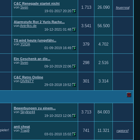
C&C Renegade startet nicht
1.713
26.090
von
Sven
feuerreal
19-01-2017
20:20
Alarmstufe Rot 2 Yuris Rache...
3.541
56.500
von
Antr4ks.de
16-12-2021
01:48
TS wird heute (ungefähr...
379
4.702
von
YODA
01-09-2019
16:49
Ein Geschenk an die...
298
2.516
von
Sven
09-10-2019
22:06
C&C Retro Online
301
3.314
von
DiViNiTY
29-03-2018
19:52
Bewerbungen zu einem...
3.713
84.003
von
Skyline44
19-10-2023
12:06
anti cheat
ieler!
741
11.321
von
Traq9
raptorsf
03-01-2010
15:02