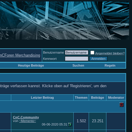
Benutzername
Angemeldet bleiben?
nCForen Merchandising
Kennwort
Heutige Beiträge
Suchen
Regeln
iträge verfassen kannst. Klicke oben auf 'Registrieren', um den
Letzter Beitrag
Themen
Beiträge
Moderator
CnC.Community
1.502
23.251
von
~Memento~
06-06-2020
05:31