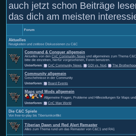
auch jetzt schon Beiträge les
das dich am meisten interessie
Forum
Aktuelles
Neuigkeiten und zeitlose Diskussionen zu C&C
Command & Conquer allgemein
Aktuelles von den
CnC Community News
und allgemeines zum Thema C&C. 
bitte die einzelnen, hierfür vorgesehenen, Foren benutzen.
Unterforen
:
CnC Community News
,
GDI vs. Nod
,
The Brotherhoo
Community allgemein
Geschehnisse in der Community
Unterforen
:
Board Events
Maps und Mods allgemein
Allgemeine Fragen, Probleme und Hilfestellungen für Maps un
Unterforen
:
CnC Map World
Die C&C Spiele
Von free-to-play bis Tiberiumkonflikt
Tiberian Dawn und Red Alert Remaster
Alles zum Thema rund um das Remaster von C&C1 und RA1