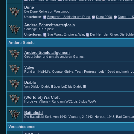
Dune
Die Dune Reihe von Westwood
Unterforen
:
Emperor – Schlacht um Dune
,
Dune 2000
,
Dune II – 
Andere Echtzeitstrategicals
Sonstige RTS Spiele
Unterforen
:
Star Wars: Empire at War
,
Der Herr der Ringe: Die Schla
Andere Spiele
Andere Spiele allgemein
Gespräche rund um alle anderen Games.
Valve
Rund um Half-Life, Counter-Strike, Team Fortress, Left 4 Dead und mehr vo
Diablo
Von Diablo, Diablo II über LoD bis Diablo III
(World of) WarCraft
Horde vs. Allianz - Rund um WC1 bis 3 plus WoW
Battlefield
Die Battlefield-Serie von 1942, Vietnam, 2, 2142, Heroes, 1943, Bad Compan
Verschiedenes