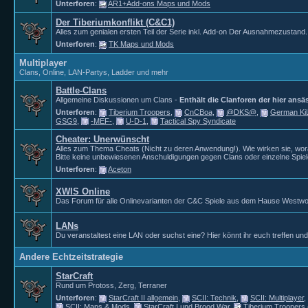
Unterforen
:
AR1+Add-ons Maps und Mods
Der Tiberiumkonflikt (C&C1)
Alles zum genialen ersten Teil der Serie inkl. Add-on Der Ausnahmezustand.
Unterforen
:
TK Maps und Mods
Multiplayer
Clans, Online, LAN-Partys, Ladder und mehr
Battle-Clans
Allgemeine Diskussionen um Clans -
Enthält die Clanforen der hier ansä
Unterforen
:
Tiberium Troopers
,
CnCBoa
,
@DKS@
,
German K
GSG9
,
-MEF-
,
U-D-1
,
Tactical Spy Syndicate
Cheater: Unerwünscht
Alles zum Thema Cheats (Nicht zu deren Anwendung!). Wie wirken sie, wor
Bitte keine unbewiesenen Anschuldigungen gegen Clans oder einzelne Spiel
Unterforen
:
Aceton
XWIS Online
Das Forum für alle Onlinevarianten der C&C Spiele aus dem Hause Westw
LANs
Du veranstaltest eine LAN oder suchst eine? Hier könnt ihr euch treffen un
Andere Echtzeitstrategie
StarCraft
Rund um Protoss, Zerg, Terraner
Unterforen
:
StarCraft II allgemein
,
SCII: Technik
,
SCII: Multiplayer
,
SCII: Maps & Mods
,
StarCraft I und Brood War
,
Tiberium Troopers