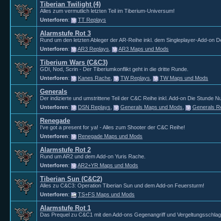
Tiberian Twilight (4)
Alles zum vermutlich letzten Teil im Tiberium-Universum!
Unterforen
:
TT Replays
Alarmstufe Rot 3
Rund um den letzten Ableger der AR-Reihe inkl. dem Singleplayer-Add-on D
Unterforen
:
AR3 Replays
,
AR3 Maps und Mods
Tiberium Wars (C&C3)
GDI, Nod, Scrin - Der Tiberiumkonflikt geht in die dritte Runde.
Unterforen
:
Kanes Rache
,
TW Replays
,
TW Maps und Mods
Generals
Der indizierte und umstrittene Teil der C&C Reihe inkl. Add-on Die Stunde Nu
Unterforen
:
DSN Replays
,
Generals Maps und Mods
,
Generals R
Renegade
I've got a present for ya! - Alles zum Shooter der C&C Reihe!
Unterforen
:
Renegade Maps und Mods
Alarmstufe Rot 2
Rund um AR2 und dem Add-on Yuris Rache.
Unterforen
:
AR2+YR Maps und Mods
Tiberian Sun (C&C2)
Alles zu C&C3: Operation Tiberian Sun und dem Add-on Feuersturm!
Unterforen
:
TS+FS Maps und Mods
Alarmstufe Rot 1
Das Prequel zu C&C1 mit den Add-ons Gegenangriff und Vergeltungsschlag