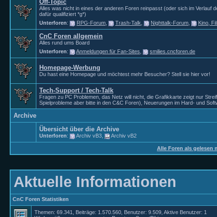
Off-Topic
Alles was nicht in eines der anderen Foren reinpasst (oder sich im Verlauf 
dafür qualifiziert *g*)
Unterforen
:
RPG-Forum
,
Trash-Talk
,
Nighttalk-Forum
,
Kino, F
CnC Foren allgemein
Alles rund ums Board
Unterforen
:
Anmeldungen für Fan-Sites
,
smilies.cncforen.de
Homepage-Werbung
Du hast eine Homepage und möchtest mehr Besucher? Stell sie hier vor!
Tech-Support / Tech-Talk
Fragen zu PC Problemen, das Netz will nicht, die Grafikkarte zeigt nur Strei
Spielprobleme aber bitte in den C&C Foren), Neuerungen im Hard- und Soft
Archive
Übersicht über die Archive
Unterforen
:
Archiv vB3
,
Archiv vB2
Alle Foren als gelesen 
Aktuelle Informationen
CnC Foren Statistiken
Themen: 69.341, Beiträge: 1.570.560, Benutzer: 9.509,
Aktive Benutzer: 1