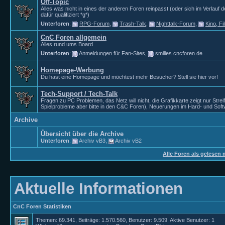
Off-Topic
Alles was nicht in eines der anderen Foren reinpasst (oder sich im Verlauf 
dafür qualifiziert *g*)
Unterforen
:
RPG-Forum
,
Trash-Talk
,
Nighttalk-Forum
,
Kino, F
CnC Foren allgemein
Alles rund ums Board
Unterforen
:
Anmeldungen für Fan-Sites
,
smilies.cncforen.de
Homepage-Werbung
Du hast eine Homepage und möchtest mehr Besucher? Stell sie hier vor!
Tech-Support / Tech-Talk
Fragen zu PC Problemen, das Netz will nicht, die Grafikkarte zeigt nur Strei
Spielprobleme aber bitte in den C&C Foren), Neuerungen im Hard- und Soft
Archive
Übersicht über die Archive
Unterforen
:
Archiv vB3
,
Archiv vB2
Alle Foren als gelesen 
Aktuelle Informationen
CnC Foren Statistiken
Themen: 69.341, Beiträge: 1.570.560, Benutzer: 9.509,
Aktive Benutzer: 1