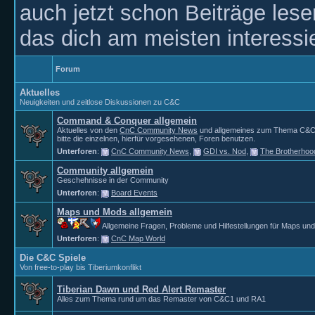
auch jetzt schon Beiträge les
das dich am meisten interessie
Forum
Aktuelles
Neuigkeiten und zeitlose Diskussionen zu C&C
Command & Conquer allgemein
Aktuelles von den
CnC Community News
und allgemeines zum Thema C&C. 
bitte die einzelnen, hierfür vorgesehenen, Foren benutzen.
Unterforen
:
CnC Community News
,
GDI vs. Nod
,
The Brotherhoo
Community allgemein
Geschehnisse in der Community
Unterforen
:
Board Events
Maps und Mods allgemein
Allgemeine Fragen, Probleme und Hilfestellungen für Maps un
Unterforen
:
CnC Map World
Die C&C Spiele
Von free-to-play bis Tiberiumkonflikt
Tiberian Dawn und Red Alert Remaster
Alles zum Thema rund um das Remaster von C&C1 und RA1