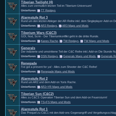
Tiberian Twilight (4)
Alles zum vermutlich letzten Teil im Tiberium-Universum!
Unterforen
:
TT Replays
Alarmstufe Rot 3
Rund um den letzten Ableger der AR-Reihe inkl. dem Singleplayer-Add-on D
Unterforen
:
AR3 Replays
,
AR3 Maps und Mods
Tiberium Wars (C&C3)
GDI, Nod, Scrin - Der Tiberiumkonflikt geht in die dritte Runde.
Unterforen
:
Kanes Rache
,
TW Replays
,
TW Maps und Mods
Generals
Der indizierte und umstrittene Teil der C&C Reihe inkl. Add-on Die Stunde Nu
Unterforen
:
DSN Replays
,
Generals Maps und Mods
,
Generals R
Renegade
I've got a present for ya! - Alles zum Shooter der C&C Reihe!
Unterforen
:
Renegade Maps und Mods
Alarmstufe Rot 2
Rund um AR2 und dem Add-on Yuris Rache.
Unterforen
:
AR2+YR Maps und Mods
Tiberian Sun (C&C2)
Alles zu C&C3: Operation Tiberian Sun und dem Add-on Feuersturm!
Unterforen
:
TS+FS Maps und Mods
Alarmstufe Rot 1
Das Prequel zu C&C1 mit den Add-ons Gegenangriff und Vergeltungsschlag