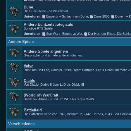
Dune
Die Dune Reihe von Westwood
Unterforen
:
Emperor – Schlacht um Dune
,
Dune 2000
,
Dune II – 
Andere Echtzeitstrategicals
Sonstige RTS Spiele
Unterforen
:
Star Wars: Empire at War
,
Der Herr der Ringe: Die Schla
Andere Spiele
Andere Spiele allgemein
Gespräche rund um alle anderen Games.
Valve
Rund um Half-Life, Counter-Strike, Team Fortress, Left 4 Dead und mehr vo
Diablo
Von Diablo, Diablo II über LoD bis Diablo III
(World of) WarCraft
Horde vs. Allianz - Rund um WC1 bis 3 plus WoW
Battlefield
Die Battlefield-Serie von 1942, Vietnam, 2, 2142, Heroes, 1943, Bad Compan
Verschiedenes