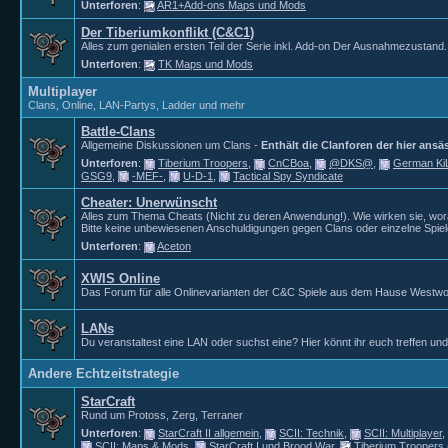
Unterforen
:
AR1+Add-ons Maps und Mods
Der Tiberiumkonflikt (C&C1)
Alles zum genialen ersten Teil der Serie inkl. Add-on Der Ausnahmezustand.
Unterforen
:
TK Maps und Mods
Multiplayer
Clans, Online, LAN-Partys, Ladder und mehr
Battle-Clans
Allgemeine Diskussionen um Clans -
Enthält die Clanforen der hier ansä
Unterforen
:
Tiberium Troopers
,
CnCBoa
,
@DKS@
,
German K
GSG9
,
-MEF-
,
U-D-1
,
Tactical Spy Syndicate
Cheater: Unerwünscht
Alles zum Thema Cheats (Nicht zu deren Anwendung!). Wie wirken sie, wor
Bitte keine unbewiesenen Anschuldigungen gegen Clans oder einzelne Spiel
Unterforen
:
Aceton
XWIS Online
Das Forum für alle Onlinevarianten der C&C Spiele aus dem Hause Westw
LANs
Du veranstaltest eine LAN oder suchst eine? Hier könnt ihr euch treffen un
Andere Echtzeitstrategie
StarCraft
Rund um Protoss, Zerg, Terraner
Unterforen
:
StarCraft II allgemein
,
SCII: Technik
,
SCII: Multiplayer
,
SCII: Maps & Mods
,
StarCraft I und Brood War
,
Tiberium Troopers