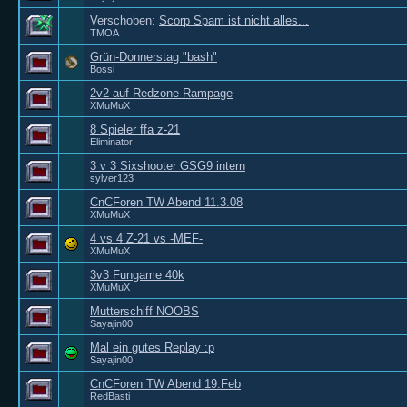
Verschoben:
Scorp Spam ist nicht alles...
TMOA
Grün-Donnerstag "bash"
Bossi
2v2 auf Redzone Rampage
XMuMuX
8 Spieler ffa z-21
Eliminator
3 v 3 Sixshooter GSG9 intern
sylver123
CnCForen TW Abend 11.3.08
XMuMuX
4 vs 4 Z-21 vs -MEF-
XMuMuX
3v3 Fungame 40k
XMuMuX
Mutterschiff NOOBS
Sayajin00
Mal ein gutes Replay :p
Sayajin00
CnCForen TW Abend 19.Feb
RedBasti