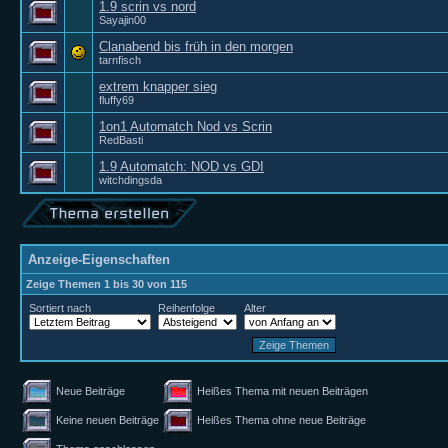
1.9 scrin vs nord
Sayajin00
Clanabend bis früh in den morgen
tarnfisch
extrem knapper sieg
fluffy69
1on1 Automatch Nod vs Scrin
RedBasti
1.9 Automatch: NOD vs GDI
witchdingsda
Anzeige-Eigenschaften
Zeige Themen 1 bis 30 von 115
Sortiert nach
Reihenfolge
Alter
Neue Beiträge
Heißes Thema mit neuen Beiträgen
Keine neuen Beiträge
Heißes Thema ohne neue Beiträge