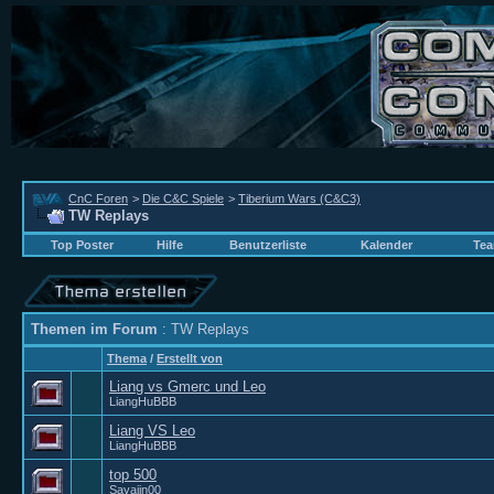
CnC Foren
>
Die C&C Spiele
>
Tiberium Wars (C&C3)
TW Replays
Top Poster
Hilfe
Benutzerliste
Kalender
Tea
Themen im Forum
: TW Replays
Thema
/
Erstellt von
Liang vs Gmerc und Leo
LiangHuBBB
Liang VS Leo
LiangHuBBB
top 500
Sayajin00