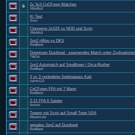
2x 3v3 CnCForen Matches
XMuMuX
KI Test
Sven
Clangame 2xGDI vs NOD und Scrin
XMuMuX
2on2 nWou vs DKS
RedBasti
Downtown Dustbowl - spannendes Match unter Zivilisationis
TMOA
1on1 Automatch auf Smalltown / Orca-Rusher
RedBasti
3 vs 3 veränderte Sedonapass Kart
sylver123
CnCForen FFA mit 7 Mann
RedBasti
Z-21 FFA 6 Spieler
Amosh
Towern mit Scrin auf Small Town USA
MasterLow
geniales 2on2 auf Dustbowl
RedBasti