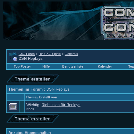
CnC Foren
>
Die C&C Spiele
>
Generals
DSN Replays
Top Poster
Hilfe
Benutzerliste
Kalender
Tea
Themen im Forum
: DSN Replays
Thema
/
Erstellt von
Wichtig:
Richtlinien für Replays
Naos
Anzeige-Eigenschaften