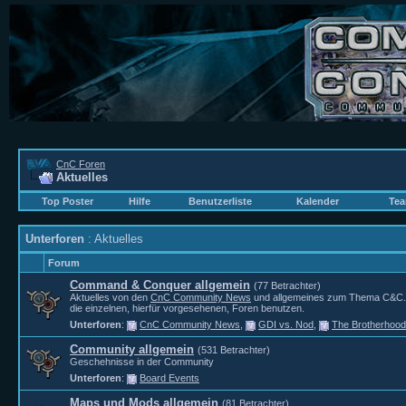
CnC Foren
Aktuelles
Top Poster
Hilfe
Benutzerliste
Kalender
Tea
Unterforen
: Aktuelles
Forum
Command & Conquer allgemein
(77 Betrachter)
Aktuelles von den
CnC Community News
und allgemeines zum Thema C&C. Fü
die einzelnen, hierfür vorgesehenen, Foren benutzen.
Unterforen
:
CnC Community News
,
GDI vs. Nod
,
The Brotherhood
Community allgemein
(531 Betrachter)
Geschehnisse in der Community
Unterforen
:
Board Events
Maps und Mods allgemein
(81 Betrachter)