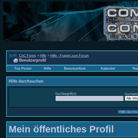
CnC Foren
>
Hilfe
>
Hilfe - Fragen zum Forum
Benutzerprofil
Top Poster
Hilfe
Benutzerliste
Kalender
Tea
Hilfe durchsuchen
Suchbegriff(e):
Sucheins
Mein öffentliches Profil