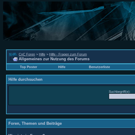
CnC Foren
>
Hilfe
>
Hilfe - Fragen zum Forum
Allgemeines zur Nutzung des Forums
Top Poster
Hilfe
Benutzerliste
Hilfe durchsuchen
Suchbegriff(e):
Foren, Themen und Beiträge