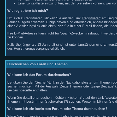
Eine Kontaktliste einzurichten, mit der Sie sehen können, wer von
Wie registriere ich mich?
Um sich zu registrieren, klicken Sie auf den Link '
Registrieren
' am Begin
Felder ausgefüllt werden. Einige davon sind erforderlich, andere hingeg
einen Aktivierungslink anklicken, den Sie in einer E-Mail finden, die Ih
Ihre E-Mail-Adresse kann nicht für 'Spam'-Zwecke missbraucht werden,
zu können.
Falls Sie jünger als 13 Jahre alt sind, ist unter Umständen eine Einver
des Registrierungsvorgangs erhältlich.
Durchsuchen von Foren und Themen
Wie kann ich das Forum durchsuchen?
Benutzen Sie den 'Suchen'-Link in der Navigationsleiste, um Themen ode
suchen möchten. Mit der Auswahl 'Zeige Themen' oder 'Zeige Beiträge' k
die Suchbegriffe enthalten.
Wenn Sie detaillierter suchen möchten, klicken Sie auf den Link 'Erwe
Themen mit bestimmten Stichworten
(?)
suchen. Weiterhin können Sie d
Wie kann ich ein konkretes Forum oder Thema durchsuchen?
Wenn Sie sich ein Forum ansehen, befindet sich oben auf der Seite (kur