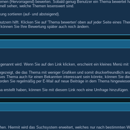
Sternen (Hervorragend) bewerten. Sobald genug Benutzer ein Thema bewertet 
hnell sehen, welche Themen lesenswert sind.
g sortieren (auf- und absteigend).
zern hilft. Klicken Sie auf 'Thema bewerten' oben auf jeder Seite eines The
 können Sie Ihre Bewertung später auch noch ändern.
nannt wird. Wenn Sie auf den Link klicken, erscheint ein kleines Menü mit
gezeigt, die das Thema mit weniger Grafiken und somit druckerfreundlich anz
es Thema auch für einen Bekannten interessant sein könnte, können Sie dies
rden Sie regelmäßig per E-Mail auf neue Beiträge in dem Thema hingewiese
 erstellt haben, können Sie mit diesem Link noch eine Umfrage hinzufügen.
hen. Hiermit wird das Suchsystem erweitert, welches nur nach bestimmten W