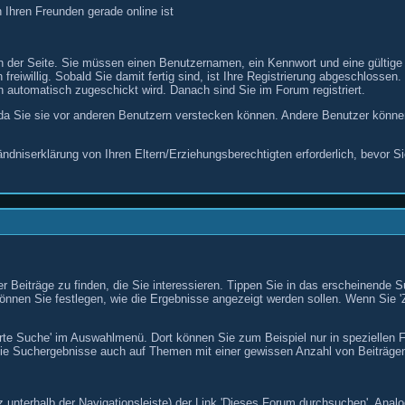
 Ihren Freunden gerade online ist
n der Seite. Sie müssen einen Benutzernamen, ein Kennwort und eine gültige
en freiwillig. Sobald Sie damit fertig sind, ist Ihre Registrierung abgeschl
nen automatisch zugeschickt wird. Danach sind Sie im Forum registriert.
 da Sie sie vor anderen Benutzern verstecken können. Andere Benutzer könn
ständniserklärung von Ihren Eltern/Erziehungsberechtigten erforderlich, bevor
r Beiträge zu finden, die Sie interessieren. Tippen Sie in das erscheinende 
önnen Sie festlegen, wie die Ergebnisse angezeigt werden sollen. Wenn Sie 'Z
iterte Suche' im Auswahlmenü. Dort können Sie zum Beispiel nur in spezielle
ie Suchergebnisse auch auf Themen mit einer gewissen Anzahl von Beiträgen
z unterhalb der Navigationsleiste) der Link 'Dieses Forum durchsuchen'. Anal