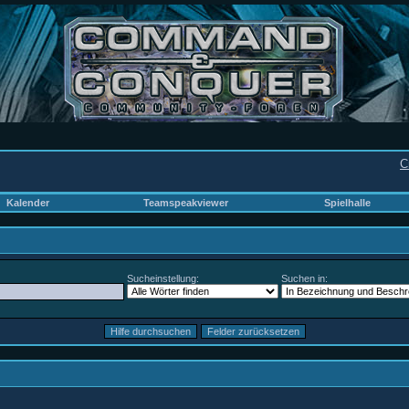
C
Kalender
Teamspeakviewer
Spielhalle
Sucheinstellung:
Suchen in: