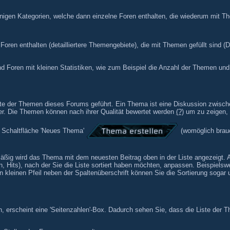
inigen Kategorien, welche dann einzelne Foren enthalten, die wiederum mit Th
ren enthalten (detailliertere Themengebiete), die mit Themen gefüllt sind (
und Foren mit kleinen Statistiken, wie zum Beispiel die Anzahl der Themen un
ste der Themen dieses Forums geführt. Ein Thema ist eine Diskussion zwisc
er. Die Themen können nach ihrer Qualität bewertet werden
(?)
um zu zeigen, w
e Schaltfläche 'Neues Thema'
(womöglich brauc
ßig wird das Thema mit dem neuesten Beitrag oben in der Liste angezeigt. Al
en, Hits), nach der Sie die Liste sortiert haben möchten, anpassen. Beispiel
 kleinen Pfeil neben der Spaltenüberschrift können Sie die Sortierung sogar
 erscheint eine 'Seitenzahlen'-Box. Dadurch sehen Sie, dass die Liste der 