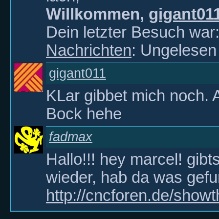
Willkommen,
gigant01
Dein letzter Besuch wa
Nachrichten
: Ungelesen
gigant011
KLar gibbet mich noch. 
Bock hehe
fadmax
Hallo!!! hey marcel! gib
wieder, hab da was gef
http://cncforen.de/show