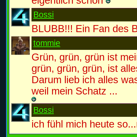
eigentlich schon
Bossi
BLUBB!!! Ein Fan des B
tommie
Grün, grün, grün ist mei
grün, grün, grün, ist all
Darum lieb ich alles was
weil mein Schatz ...
Bossi
ich fühl mich heute so.