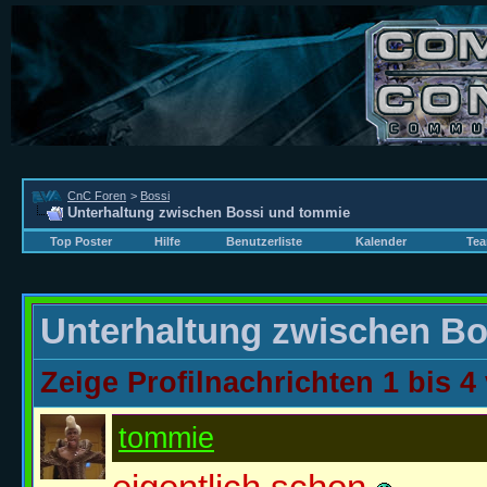
CnC Foren
>
Bossi
Unterhaltung zwischen Bossi und tommie
Top Poster
Hilfe
Benutzerliste
Kalender
Tea
Unterhaltung zwischen B
Zeige Profilnachrichten 1 bis
4
tommie