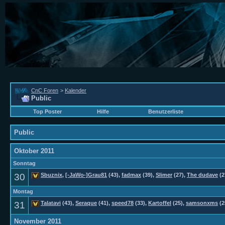
CnC Foren
>
Kalender
Public
Top Poster
Hilfe
Benutzerliste
Public
Oktober 2011
Sonntag
30
Sbuznix
,
[-JaWo-]Grau81
(43),
fadmax
(39),
Slimer
(27),
The dudave
(2
Montag
31
Talatavi
(43),
Seraque
(41),
speed78
(33),
Kartoffel
(25),
samsonxms
(2
November 2011