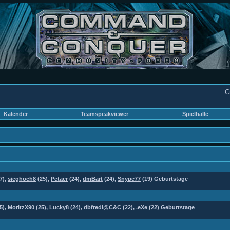
C
Kalender
Teamspeakviewer
Spielhalle
7),
sieghoch8
(25),
Petaer
(24),
dmBart
(24),
Snype77
(19) Geburtstage
5),
MoritzX90
(25),
Lucky8
(24),
dbfredi@C&C
(22),
.eXe
(22) Geburtstage