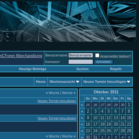
nCForen Merchandising
Benutzername
Angemeldet bleiben?
Kennwort
Heutige Beiträge
Suchen
Regeln
Heute
Wochenansicht
Neuen Termin hinzufügen
Oktober 2011
«
Woche
|
Woche
»
So
Mo
Di
Mi
Do
Fr
Sa
Neuen Termin hinzufügen
1
>
25
26
27
28
29
30
2
3
4
5
6
7
8
>
9
10
11
12
13
14
15
>
Neuen Termin hinzufügen
16
17
18
19
20
21
22
>
23
24
25
26
27
28
29
>
«
Woche
|
Woche
»
30
31
>
1
2
3
4
5