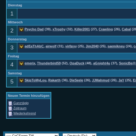
Dienstag
1
Mittwoch
2
Psycho Dad
(39),
xTrophy
(32),
Killer2001
(27),
Crawling
(26),
Cabal
(2
Donnerstag
3
adEaThAbC
,
airwolf
(31),
vir0psy
(25),
Jim2040
(25),
saemikneu
(24),
c
Freitag
4
emerix
,
Thunderbird59
(52),
OpaDuck
(48),
aGnight4u
(37),
SonicBe
Samstag
5
SkipToMyLou
,
Rakarth
(36),
DieSeele
(26),
JJMahmud
(26),
JaY
(25),
E
Neuen Termin hinzufügen
Ganztägig
Zeitraum
Wiederkehrend