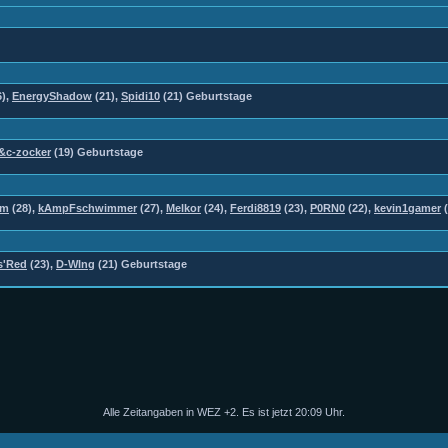
6),
EnergyShadow
(21),
Spidi10
(21) Geburtstage
&c-zocker
(19) Geburtstage
@m
(28),
kAmpFschwimmer
(27),
Melkor
(24),
Ferdi8819
(23),
P0RN0
(22),
kevin1gamer
(
s'Red
(23),
D-WIng
(21) Geburtstage
Alle Zeitangaben in WEZ +2. Es ist jetzt
20:09
Uhr.