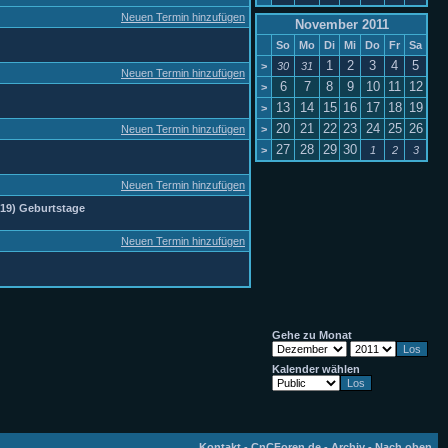
Neuen Termin hinzufügen
November 2011
So
Mo
Di
Mi
Do
Fr
Sa
1
2
3
4
5
>
30
31
Neuen Termin hinzufügen
6
7
8
9
10
11
12
>
13
14
15
16
17
18
19
>
20
21
22
23
24
25
26
Neuen Termin hinzufügen
>
27
28
29
30
>
1
2
3
Neuen Termin hinzufügen
19) Geburtstage
Neuen Termin hinzufügen
Gehe zu Monat
Kalender wählen
Kontakt
-
CnCForen.de
-
Archiv
-
Nach oben