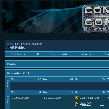
CnC Foren
>
Kalender
Public
Top Poster
Hilfe
Benutzerliste
Kalender
Tea
Public
Dezember 2011
So
27
Mo
28
Di
29
M
>
>
>
So
4
Mo
5
Di
6
M
>
9 Geburtstage
6 Geburtstage
Last-Visitor
(25)
6
>
>
Stalin
(23)