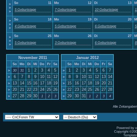
So
11
Mo
12
Di
13
M
>
>
5 Geburtstage
7 Geburtstage
10 Geburtstage
1
>
So
18
Mo
19
Di
20
M
>
>
4 Geburtstage
5 Geburtstage
6 Geburtstage
5
>
So
25
Mo
26
Di
27
M
>
>
5 Geburtstage
3 Geburtstage
6 Geburtstage
8
>
November 2011
Januar 2012
So
Mo
Di
Mi
Do
Fr
Sa
So
Mo
Di
Mi
Do
Fr
Sa
1
2
3
4
5
1
2
3
4
5
6
7
>
30
31
>
6
7
8
9
10
11
12
8
9
10
11
12
13
14
>
>
13
14
15
16
17
18
19
15
16
17
18
19
20
21
>
>
20
21
22
23
24
25
26
22
23
24
25
26
27
28
>
>
27
28
29
30
29
30
31
>
1
2
3
>
1
2
3
4
Alle Zeitangaben
Powered by vB
Copyright ©2000
Template