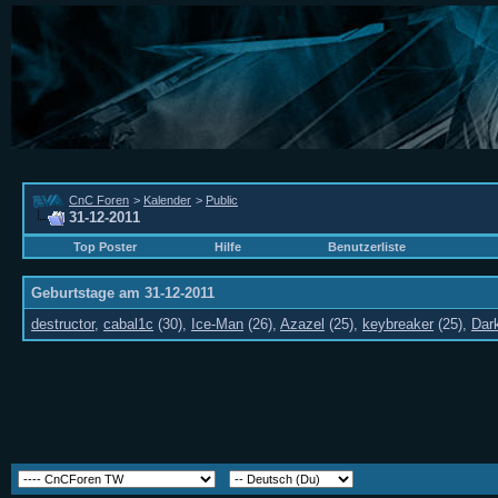
CnC Foren
>
Kalender
>
Public
31-12-2011
Top Poster
Hilfe
Benutzerliste
Geburtstage am 31-12-2011
destructor
,
cabal1c
(30),
Ice-Man
(26),
Azazel
(25),
keybreaker
(25),
Dar