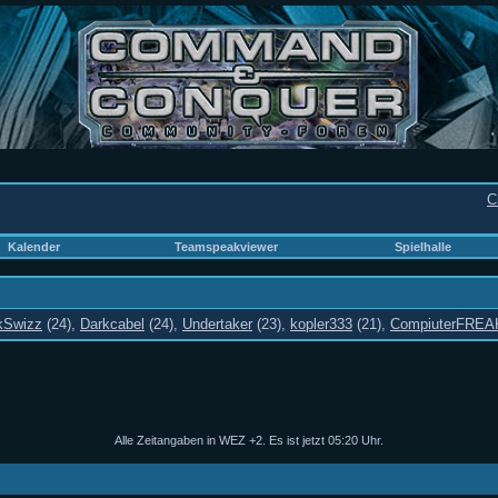
C
Kalender
Teamspeakviewer
Spielhalle
kSwizz
(24),
Darkcabel
(24),
Undertaker
(23),
kopler333
(21),
CompiuterFREA
Alle Zeitangaben in WEZ +2. Es ist jetzt
05:20
Uhr.