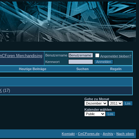
nCForen Merchandising
Benutzername
Angemeldet bleiben?
Kennwort
Heutige Beiträge
Suchen
Regeln
K
(17)
Gehe zu Monat
Kalender wählen
Kontakt
-
CnCForen.de
-
Archiv
-
Nach oben