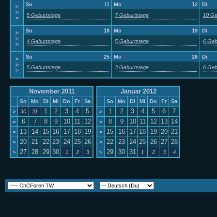
So
11
Mo
12
Di
>
>
5 Geburtstage
7 Geburtstage
10 Ge
>
So
18
Mo
19
Di
>
>
4 Geburtstage
5 Geburtstage
6 Geb
>
So
25
Mo
26
Di
>
>
5 Geburtstage
3 Geburtstage
6 Geb
>
November 2011
Januar 2012
So
Mo
Di
Mi
Do
Fr
Sa
So
Mo
Di
Mi
Do
Fr
Sa
1
2
3
4
5
1
2
3
4
5
6
7
>
30
31
>
6
7
8
9
10
11
12
8
9
10
11
12
13
14
>
>
13
14
15
16
17
18
19
15
16
17
18
19
20
21
>
>
20
21
22
23
24
25
26
22
23
24
25
26
27
28
>
>
27
28
29
30
29
30
31
>
1
2
3
>
1
2
3
4