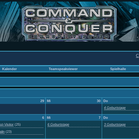
C
Kalender
Teamspeakviewer
Spielhalle
29
Mi
30
Do
4 Geburtstage
6
Mi
7
Do
st-Visitor
(25)
6 Geburtstage
3 Geburtstage
alin
(23)