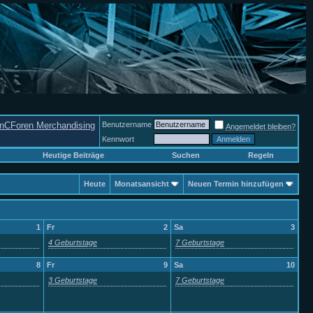
nCForen Merchandising
Benutzername
Angemeldet bleiben?
Kennwort
Heutige Beiträge
Suchen
Regeln
Heute
Monatsansicht
Neuen Termin hinzufügen
1
Fr
2
Sa
3
4 Geburtstage
7 Geburtstage
8
Fr
9
Sa
10
3 Geburtstage
7 Geburtstage