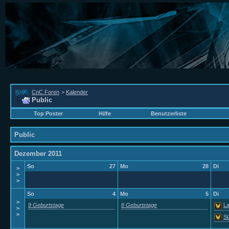
CnC Foren
>
Kalender
Public
Top Poster
Hilfe
Benutzerliste
Public
Dezember 2011
So
27
Mo
28
Di
>
>
>
So
4
Mo
5
Di
>
9 Geburtstage
6 Geburtstage
La
>
>
St