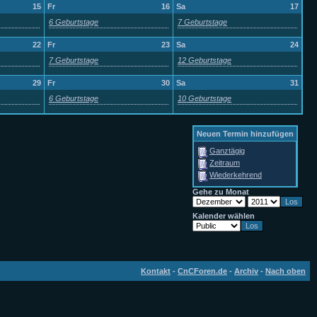
15
Fr
16
Sa
17
6 Geburtstage
7 Geburtstage
22
Fr
23
Sa
24
7 Geburtstage
12 Geburtstage
29
Fr
30
Sa
31
6 Geburtstage
10 Geburtstage
Neuen Termin hinzufügen
Ganztägig
Zeitraum
Wiederkehrend
Gehe zu Monat
Kalender wählen
Kontakt
-
CnCForen.de
-
Archiv
-
Nach oben