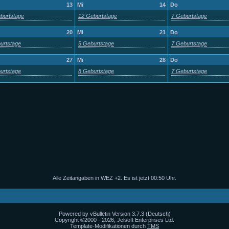
13
Mi
14
Do
burtstage
12 Geburtstage
7 Geburtstage
20
Mi
21
Do
urtstage
5 Geburtstage
7 Geburtstage
27
Mi
28
Do
urtstage
8 Geburtstage
7 Geburtstage
Alle Zeitangaben in WEZ +2. Es ist jetzt
00:50
Uhr.
Powered by vBulletin Version 3.7.3 (Deutsch)
Copyright ©2000 - 2026, Jelsoft Enterprises Ltd.
Template-Modifikationen durch
TMS