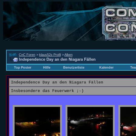
CnC Foren
>
klaus52s Profil
>
Alben
Independence Day an den Niagara Fällen
Top Poster
Hilfe
Benutzerliste
Kalender
Tea
Independence Day an den Niagara Fällen
Insbesondere das Feuerwerk ;-)